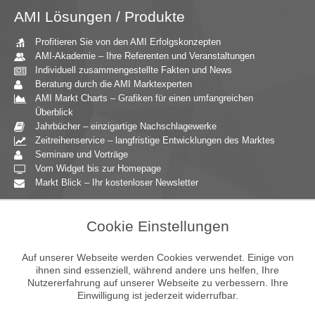
AMI Lösungen / Produkte
Profitieren Sie von den AMI Erfolgskonzepten
AMI-Akademie – Ihre Referenten und Veranstaltungen
Individuell zusammengestellte Fakten und News
Beratung durch die AMI Marktexperten
AMI Markt Charts – Grafiken für einen umfangreichen
Überblick
Jahrbücher – einzigartige Nachschlagewerke
Zeitreihenservice – langfristige Entwicklungen des Marktes
Seminare und Vorträge
Vom Widget bis zur Homepage
Markt Blick – Ihr kostenloser Newsletter
Zielgruppen
Cookie Einstellungen
Agrarressort der öffentlichen Hand
Unternehmensberatung
Auf unserer Webseite werden Cookies verwendet. Einige von
Ernährungsgewerbe
ihnen sind essenziell, während andere uns helfen, Ihre
Nutzererfahrung auf unserer Webseite zu verbessern. Ihre
Einzelhandel
Einwilligung ist jederzeit widerrufbar.
Bildung & Wissenschaft
Gastgewerbe