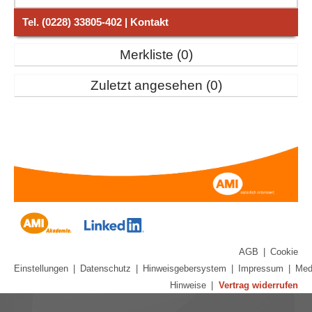
Tel. (0228) 33805-402 | Kontakt
Merkliste
0
Zuletzt angesehen
0
AGB
|
Cookie
Einstellungen
|
Datenschutz
|
Hinweisgebersystem
|
Impressum
|
Med
Hinweise
|
Vertrag widerrufen