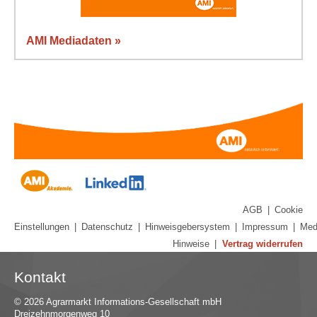
AMI Mediadaten »
AGB
|
Cookie
Einstellungen
|
Datenschutz
|
Hinweisgebersystem
|
Impressum
|
Med
Hinweise
|
Vertrag widerrufen
Kontakt
© 2026 Agrarmarkt Informations-Gesellschaft mbH
Dreizehnmorgenweg 10