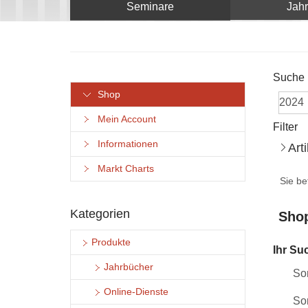
Seminare
Jah
Suche
Shop
Mein Account
Filter
Informationen
Art
Markt Charts
Sie be
Kategorien
Shop
Produkte
Ihr Su
Jahrbücher
Sor
Online-Dienste
Sor