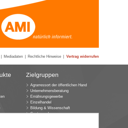
|
Mediadaten
|
Rechtliche Hinweise
|
Vertrag widerrufen
ukte
Zielgruppen
Agrarressort der öffentlichen Hand
Unternehmensberatung
ten
Ernährungsgewerbe
Einzelhandel
e
Bildung & Wissenschaft
Gastgewerbe
Großhandel
Industrie & Technik