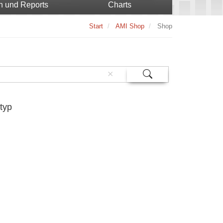
n und Reports
Charts
Start
AMI Shop
Shop
typ