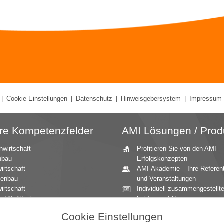
|
Cookie Einstellungen
|
Datenschutz
|
Hinweisgebersystem
|
Impressum
re Kompetenzfelder
AMI Lösungen / Prod
hwirtschaft
Profitieren Sie von den AMI
nbau
Erfolgskonzepten
irtschaft
AMI-Akademie – Ihre Referen
zenbau
und Veranstaltungen
irtschaft
Individuell zusammengestellt
nd Geflügel
Fakten und News
ationale Märkte
Beratung durch die AMI
Cookie Einstellungen
andbau
Marktexperten