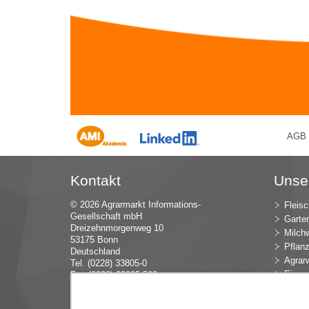
AGB
Kontakt
Unse
© 2026 Agrarmarkt Informations-
Fleisc
Gesellschaft mbH
Garte
Dreizehnmorgenweg 10
Milchw
53175 Bonn
Pflan
Deutschland
Agrarw
Tel. (0228) 33805-0
Eier u
Fax (0228) 33805-592
E-Mail:
in
fo (at) AMI-inf
ormiert.de
Intern
Öko-L