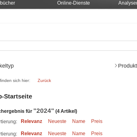
rbücher
Online-Dienste
Analyse
ikeltyp
Produkt
finden sich hier:
Zurück
-Startseite
"2024"
chergebnis für
(4 Artikel)
tierung:
Relevanz
Neueste
Name
Preis
tierung:
Relevanz
Neueste
Name
Preis