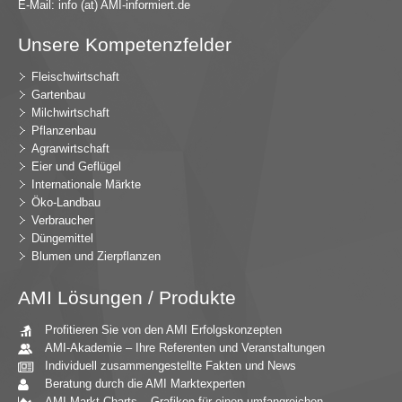
E-Mail:
in
fo (at) AMI-inf
ormiert.de
Unsere Kompetenzfelder
Fleischwirtschaft
Gartenbau
Milchwirtschaft
Pflanzenbau
Agrarwirtschaft
Eier und Geflügel
Internationale Märkte
Öko-Landbau
Verbraucher
Düngemittel
Blumen und Zierpflanzen
AMI Lösungen / Produkte
Profitieren Sie von den AMI Erfolgskonzepten
AMI-Akademie – Ihre Referenten und Veranstaltungen
Individuell zusammengestellte Fakten und News
Beratung durch die AMI Marktexperten
AMI Markt Charts – Grafiken für einen umfangreichen