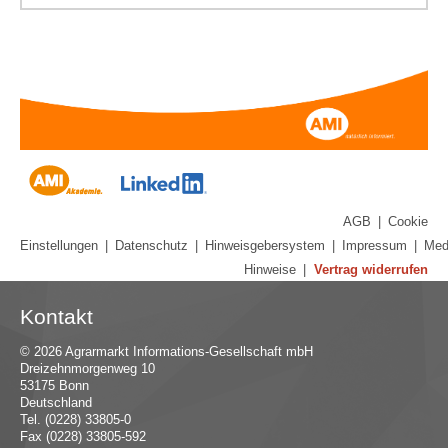
AGB
|
Cookie
Einstellungen
|
Datenschutz
|
Hinweisgebersystem
|
Impressum
|
Med
Hinweise
|
Vertrag widerrufen
Kontakt
© 2026 Agrarmarkt Informations-Gesellschaft mbH
Dreizehnmorgenweg 10
53175 Bonn
Deutschland
Tel. (0228) 33805-0
Fax (0228) 33805-592