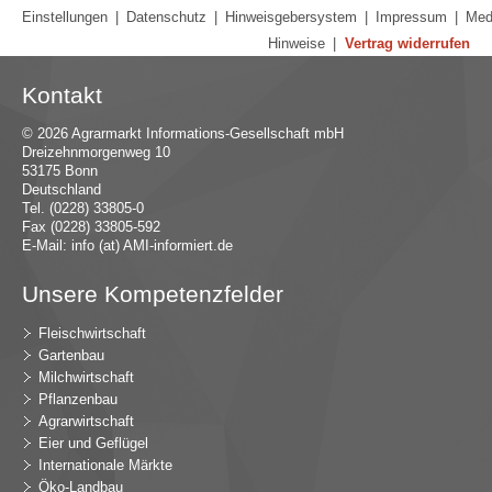
Einstellungen
|
Datenschutz
|
Hinweisgebersystem
|
Impressum
|
Med
Hinweise
|
Vertrag widerrufen
Kontakt
© 2026 Agrarmarkt Informations-Gesellschaft mbH
Dreizehnmorgenweg 10
53175 Bonn
Deutschland
Tel. (0228) 33805-0
Fax (0228) 33805-592
E-Mail:
in
fo (at) AMI-inf
ormiert.de
Unsere Kompetenzfelder
Fleischwirtschaft
Gartenbau
Milchwirtschaft
Pflanzenbau
Agrarwirtschaft
Eier und Geflügel
Internationale Märkte
Öko-Landbau