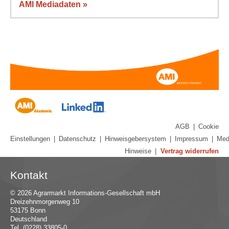
AMI Mediadaten »
AGB
|
Cookie
Einstellungen
|
Datenschutz
|
Hinweisgebersystem
|
Impressum
|
Med
Hinweise
|
Vertrag widerrufen
Kontakt
© 2026 Agrarmarkt Informations-Gesellschaft mbH
Dreizehnmorgenweg 10
53175 Bonn
Deutschland
Tel. (0228) 33805-0