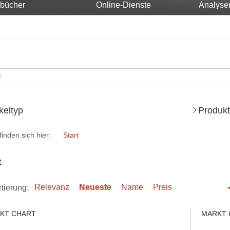
rbücher
Online-Dienste
Analyse
ikeltyp
Produkt
finden sich hier:
Start
t
tierung:
Relevanz
Neueste
Name
Preis
KT CHART
MARKT 