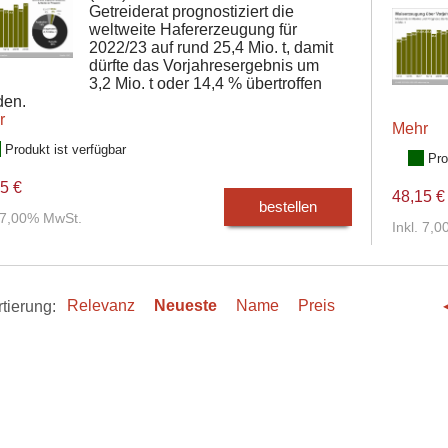
Getreiderat prognostiziert die
weltweite Hafererzeugung für
2022/23 auf rund 25,4 Mio. t, damit
dürfte das Vorjahresergebnis um
3,2 Mio. t oder 14,4 % übertroffen
den.
r
Mehr
Produkt ist verfügbar
Pro
5 €
48,15 €
bestellen
. 7,00% MwSt.
Inkl. 7,
tierung:
Relevanz
Neueste
Name
Preis