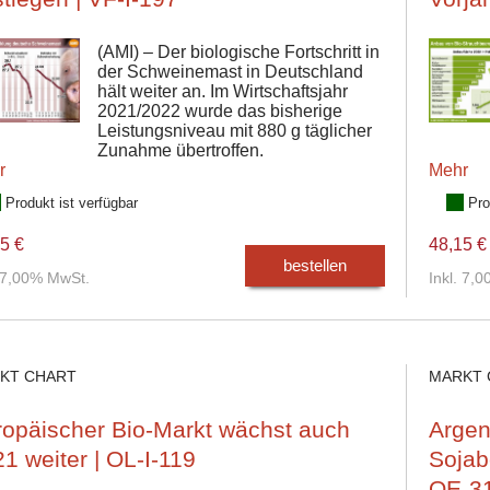
(AMI) – Der biologische Fortschritt in
der Schweinemast in Deutschland
hält weiter an. Im Wirtschaftsjahr
2021/2022 wurde das bisherige
Leistungsniveau mit 880 g täglicher
Zunahme übertroffen.
r
Mehr
Produkt ist verfügbar
Pro
5 €
48,15 €
bestellen
. 7,00% MwSt.
Inkl. 7,
KT CHART
MARKT 
opäischer Bio-Markt wächst auch
Argent
1 weiter | OL-I-119
Sojab
OE-3