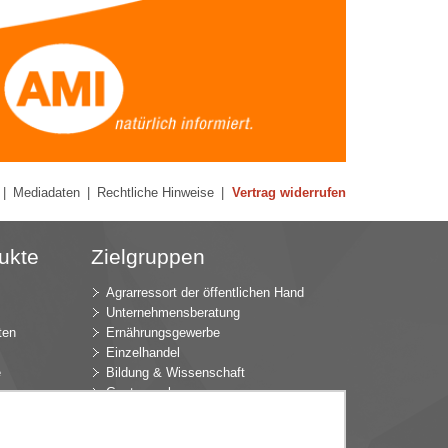
|
Mediadaten
|
Rechtliche Hinweise
|
Vertrag widerrufen
ukte
Zielgruppen
Agrarressort der öffentlichen Hand
Unternehmensberatung
ten
Ernährungsgewerbe
Einzelhandel
e
Bildung & Wissenschaft
Gastgewerbe
Großhandel
Industrie & Technik