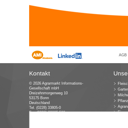
AGB
Kontakt
Unse
© 2026 Agrarmarkt Informations-
Fleisc
Gesellschaft mbH
Garte
Dreizehnmorgenweg 10
Milchw
53175 Bonn
Pflan
Deutschland
Agrarw
Tel. (0228) 33805-0
Eier u
Fax (0228) 33805-592
E-Mail:
in
fo (at) AMI-inf
ormiert.de
Intern
Öko-L