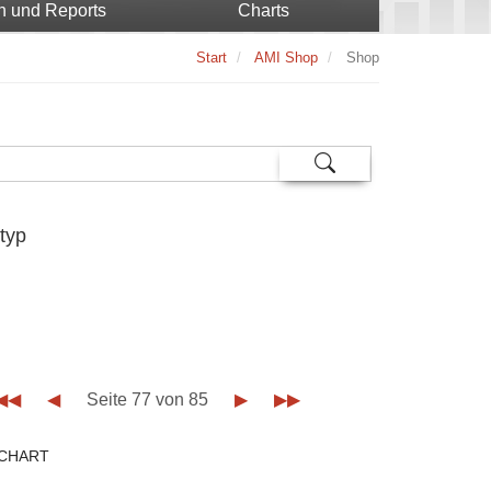
n und Reports
Charts
Start
AMI Shop
Shop
typ
◀◀
◀
Seite 77 von 85
▶
▶▶
CHART