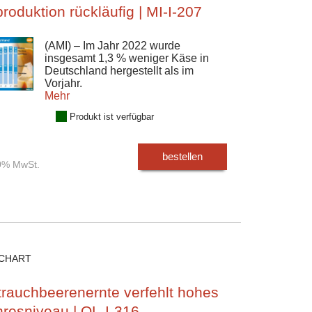
roduktion rückläufig | MI-I-207
(AMI) – Im Jahr 2022 wurde
insgesamt 1,3 % weniger Käse in
Deutschland hergestellt als im
Vorjahr.
Mehr
Produkt ist verfügbar
bestellen
00% MwSt.
CHART
trauchbeerenernte verfehlt hohes
hresniveau | OL-I-316