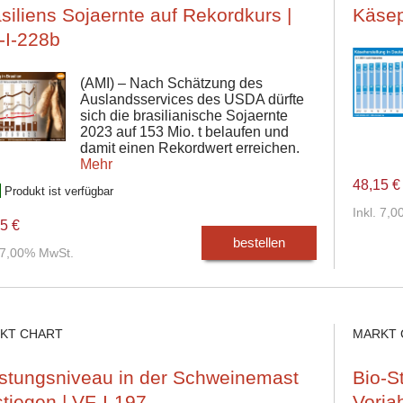
siliens Sojaernte auf Rekordkurs |
Käsep
-I-228b
(AMI) – Nach Schätzung des
Auslandsservices des USDA dürfte
sich die brasilianische Sojaernte
2023 auf 153 Mio. t belaufen und
damit einen Rekordwert erreichen.
Mehr
48,15 €
Produkt ist verfügbar
Inkl. 7,
5 €
bestellen
. 7,00% MwSt.
KT CHART
MARKT 
istungsniveau in der Schweinemast
Bio-S
tiegen | VF-I-197
Vorja