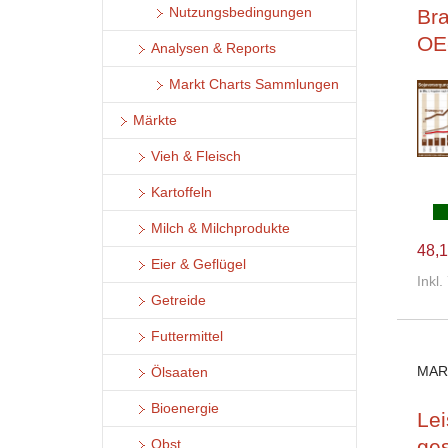
Bra
Nutzungsbedingungen
OE
Analysen & Reports
Markt Charts Sammlungen
Märkte
Vieh & Fleisch
Kartoffeln
Milch & Milchprodukte
48,1
Eier & Geflügel
Inkl
Getreide
Futtermittel
MAR
Ölsaaten
Bioenergie
Le
ges
Obst