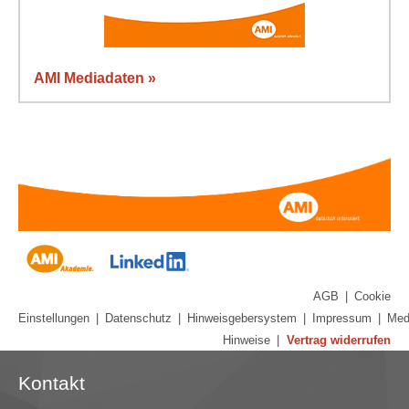
AMI Mediadaten »
AGB
|
Cookie
Einstellungen
|
Datenschutz
|
Hinweisgebersystem
|
Impressum
|
Med
Hinweise
|
Vertrag widerrufen
Kontakt