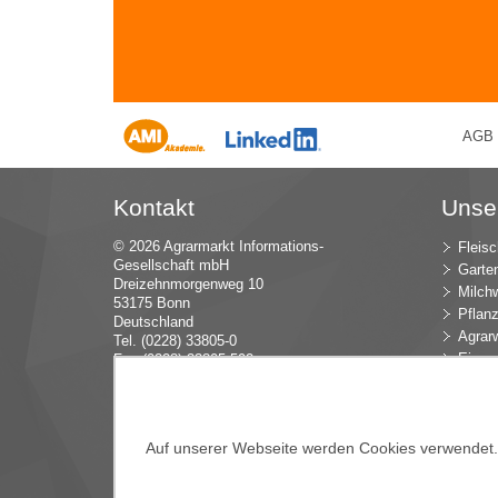
AGB
Kontakt
Unse
© 2026 Agrarmarkt Informations-
Fleisc
Gesellschaft mbH
Garte
Dreizehnmorgenweg 10
Milchw
53175 Bonn
Pflan
Deutschland
Agrarw
Tel. (0228) 33805-0
Eier u
Fax (0228) 33805-592
E-Mail:
in
fo (at) AMI-inf
ormiert.de
Intern
Öko-L
Verbr
Auf unserer Webseite werden Cookies verwendet. E
Dünge
Blume