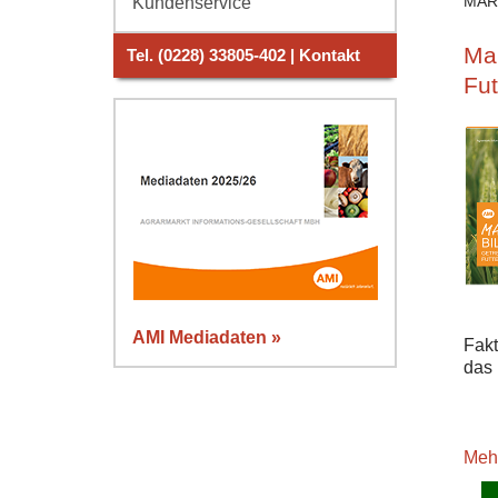
MAR
Kundenservice
Mar
Tel. (0228) 33805-402 | Kontakt
Fut
AMI Mediadaten »
Fak
das 
Meh