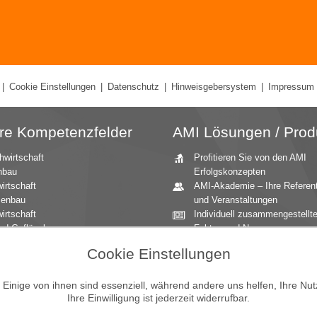
|
Cookie Einstellungen
|
Datenschutz
|
Hinweisgebersystem
|
Impressum
re Kompetenzfelder
AMI Lösungen / Prod
hwirtschaft
Profitieren Sie von den AMI
nbau
Erfolgskonzepten
irtschaft
AMI-Akademie – Ihre Referen
zenbau
und Veranstaltungen
irtschaft
Individuell zusammengestellt
nd Geflügel
Fakten und News
ationale Märkte
Beratung durch die AMI
Cookie Einstellungen
andbau
Marktexperten
aucher
AMI Markt Charts – Grafiken f
inige von ihnen sind essenziell, während andere uns helfen, Ihre Nu
mittel
einen umfangreichen Überblic
Ihre Einwilligung ist jederzeit widerrufbar.
n und Zierpflanzen
Jahrbücher – einzigartige
Nachschlagewerke