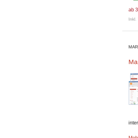
ab 3
Inkl
MAR
Mar
inte
Meh