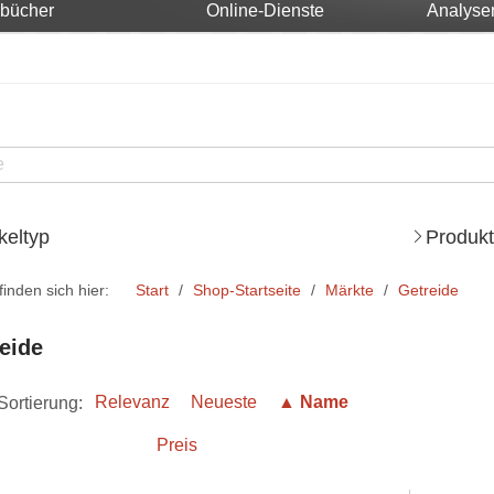
rbücher
Online-Dienste
Analyse
ikeltyp
Produkt
finden sich hier:
Start
Shop-Startseite
Märkte
Getreide
eide
Sortierung:
Relevanz
Neueste
▲ Name
Preis