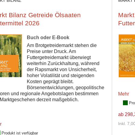
KT BILANZ
MARKT 
kt Bilanz Getreide Ölsaaten
Markt
termittel 2026
Futte
Buch oder E-Book
Am Brotgetreidemarkt stehen die
Preise unter Druck. Am
Futtergetreidemarkt überwiegt
weiterhin Zurückhaltung, während
der Rapsmarkt von Unsicherheit,
hoher Volatilität und steigenden
Kosten geprägt bleibt.
Börsenentwicklungen, geopolitische
toren und regionale Angebotslagen bestimmen
Mehr
Marktgeschehen derzeit maßgeblich.
Pro
ab 298,
r
Inkl. 7,
Produkt ist verfügbar