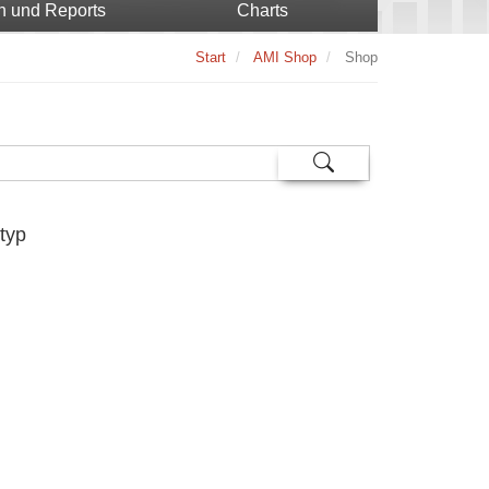
n und Reports
Charts
Start
AMI Shop
Shop
typ