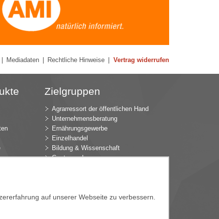
|
Mediadaten
|
Rechtliche Hinweise
|
Vertrag widerrufen
ukte
Zielgruppen
Agrarressort der öffentlichen Hand
Unternehmensberatung
ten
Ernährungsgewerbe
Einzelhandel
e
Bildung & Wissenschaft
Gastgewerbe
Großhandel
Industrie & Technik
ür
Landwirtschaft
tzererfahrung auf unserer Webseite zu verbessern.
k
Gartenbau
Presse & Medien
Wirtschaftsverbände