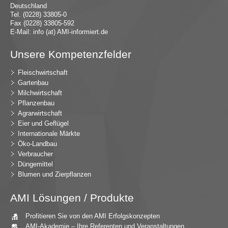
Deutschland
Tel. (0228) 33805-0
Fax (0228) 33805-592
E-Mail:
in
fo (at) AMI-inf
ormiert.de
Unsere Kompetenzfelder
Fleischwirtschaft
Gartenbau
Milchwirtschaft
Pflanzenbau
Agrarwirtschaft
Eier und Geflügel
Internationale Märkte
Öko-Landbau
Verbraucher
Düngemittel
Blumen und Zierpflanzen
AMI Lösungen / Produkte
Profitieren Sie von den AMI Erfolgskonzepten
AMI-Akademie – Ihre Referenten und Veranstaltungen