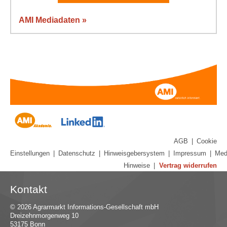
AMI Mediadaten »
AGB
|
Cookie
Einstellungen
|
Datenschutz
|
Hinweisgebersystem
|
Impressum
|
Med
Hinweise
|
Vertrag widerrufen
Kontakt
© 2026 Agrarmarkt Informations-Gesellschaft mbH
Dreizehnmorgenweg 10
53175 Bonn