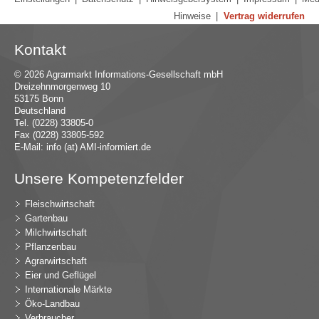
Hinweise
|
Vertrag widerrufen
Kontakt
© 2026 Agrarmarkt Informations-Gesellschaft mbH
Dreizehnmorgenweg 10
53175 Bonn
Deutschland
Tel. (0228) 33805-0
Fax (0228) 33805-592
E-Mail:
in
fo (at) AMI-inf
ormiert.de
Unsere Kompetenzfelder
Fleischwirtschaft
Gartenbau
Milchwirtschaft
Pflanzenbau
Agrarwirtschaft
Eier und Geflügel
Internationale Märkte
Öko-Landbau
Verbraucher