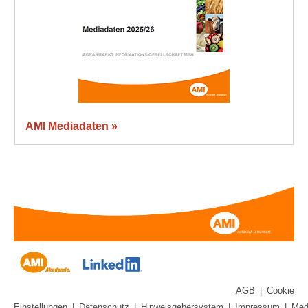
AMI Mediadaten »
AGB
|
Cookie
Einstellungen
|
Datenschutz
|
Hinweisgebersystem
|
Impressum
|
Med