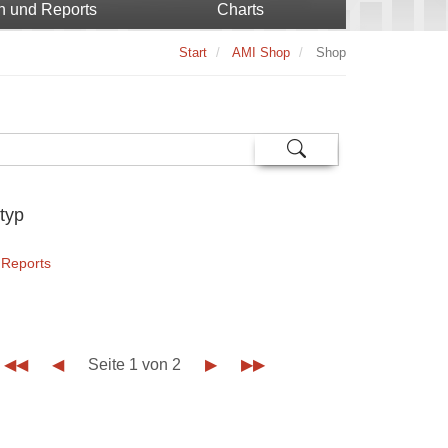
n und Reports
Charts
Start
AMI Shop
Shop
typ
 Reports
◀◀
◀
Seite 1 von 2
▶
▶▶