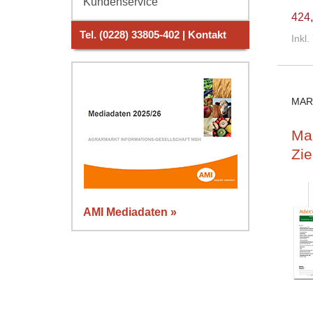
Kundenservice
424,
Tel. (0228) 33805-402 | Kontakt
Inkl
MAR
Ma
Zie
AMI Mediadaten »