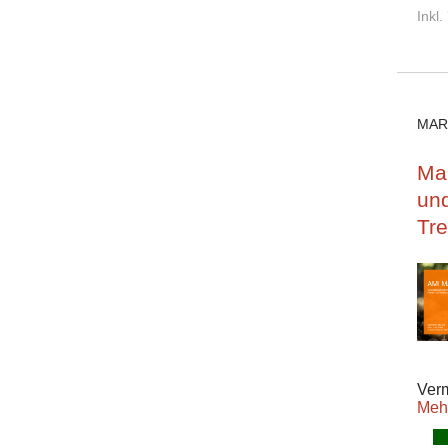
Inkl
MAR
Mar
un
Tr
Verm
Meh