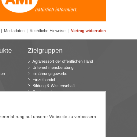
|
Mediadaten
|
Rechtliche Hinweise
|
Vertrag widerrufen
ukte
Zielgruppen
Agrarressort der öffentlichen Hand
Unternehmensberatung
ten
Ernährungsgewerbe
Einzelhandel
e
Bildung & Wissenschaft
Gastgewerbe
Großhandel
Industrie & Technik
ür
Landwirtschaft
tzererfahrung auf unserer Webseite zu verbessern.
k
Gartenbau
Presse & Medien
Wirtschaftsverbände
e