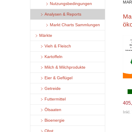
MAR
Nutzungsbedingungen
Analysen & Reports
Mar
ök
Markt Charts Sammlungen
Märkte
Vieh & Fleisch
Kartoffeln
Milch & Milchprodukte
Eier & Geflügel
Getreide
Futtermittel
405,
Ölsaaten
Inkl
Bioenergie
Obst