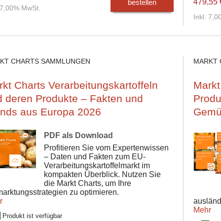
479,55 
bestellen
. 7,00% MwSt.
Inkl. 7,
KT CHARTS SAMMLUNGEN
MARKT 
kt Charts Verarbeitungskartoffeln
Markt
d deren Produkte – Fakten und
Produ
ends aus Europa 2026
Gemüs
PDF als Download
Profitieren Sie vom Expertenwissen
– Daten und Fakten zum EU-
Verarbeitungskartoffelmarkt im
kompakten Überblick. Nutzen Sie
die Markt Charts, um Ihre
arktungsstrategien zu optimieren.
r
ausländ
Mehr
Produkt ist verfügbar