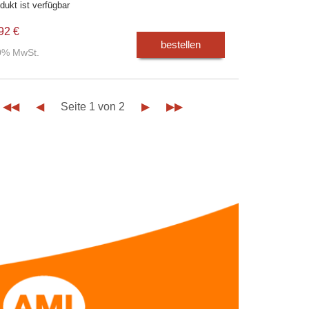
dukt ist verfügbar
92 €
bestellen
00% MwSt.
◀◀
◀
Seite 1 von 2
▶
▶▶