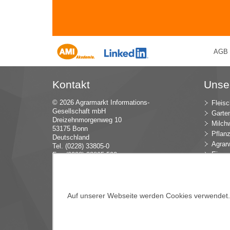
AGB
Kontakt
Unse
© 2026 Agrarmarkt Informations-
Fleisc
Gesellschaft mbH
Garte
Dreizehnmorgenweg 10
Milchw
53175 Bonn
Pflan
Deutschland
Agrarw
Tel. (0228) 33805-0
Eier u
Fax (0228) 33805-592
E-Mail:
in
fo (at) AMI-inf
ormiert.de
Intern
Öko-L
Verbr
Auf unserer Webseite werden Cookies verwendet. E
Dünge
Blume