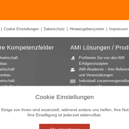
|
Cookie Einstellungen
|
Datenschutz
|
Hinweisgebersystem
|
Impressum
re Kompetenzfelder
AMI Lösungen / Prod
hwirtschaft
Profitieren Sie von den AMI
nbau
Erfolgskonzepten
irtschaft
AMI-Akademie – Ihre Referen
zenbau
und Veranstaltungen
irtschaft
Individuell zusammengestellt
nd Geflügel
Fakten und News
ationale Märkte
Beratung durch die AMI
Cookie Einstellungen
andbau
Marktexperten
aucher
AMI Markt Charts – Grafiken f
inige von ihnen sind essenziell, während andere uns helfen, Ihre Nu
mittel
einen umfangreichen Überblic
Ihre Einwilligung ist jederzeit widerrufbar.
n und Zierpflanzen
Jahrbücher – einzigartige
Nachschlagewerke
Zeitreihenservice – langfristig