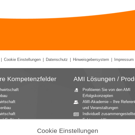
|
Cookie Einstellungen
|
Datenschutz
|
Hinweisgebersystem
|
Impressum
re Kompetenzfelder
AMI Lösungen / Prod
hwirtschaft
Profitieren Sie von den AMI
nbau
Erfolgskonzepten
irtschaft
AMI-Akademie – Ihre Referen
zenbau
und Veranstaltungen
irtschaft
Individuell zusammengestellt
nd Geflügel
Fakten und News
ationale Märkte
Beratung durch die AMI
Cookie Einstellungen
andbau
Marktexperten