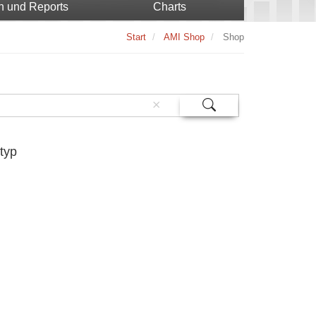
n und Reports
Charts
Start
AMI Shop
Shop
typ