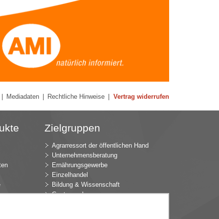
|
Mediadaten
|
Rechtliche Hinweise
|
Vertrag widerrufen
ukte
Zielgruppen
Agrarressort der öffentlichen Hand
Unternehmensberatung
ten
Ernährungsgewerbe
Einzelhandel
e
Bildung & Wissenschaft
Gastgewerbe
Großhandel
Industrie & Technik