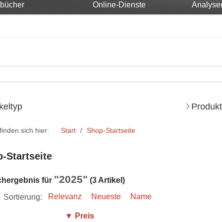
rbücher
Online-Dienste
Analyse
ikeltyp
Produkt
finden sich hier:
Start
Shop-Startseite
-Startseite
"2025"
chergebnis für
(3 Artikel)
Sortierung:
Relevanz
Neueste
Name
▼ Preis