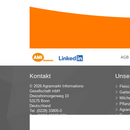
AGB
Kontakt
Unse
© 2026 Agrarmarkt Informations-
Fleisc
Gesellschaft mbH
Garte
Dreizehnmorgenweg 10
Milchw
53175 Bonn
Pflan
Deutschland
Agrarw
Tel. (0228) 33805-0
Eier u
Fax (0228) 33805-592
E-Mail:
in
fo (at) AMI-inf
ormiert.de
Intern
Öko-L