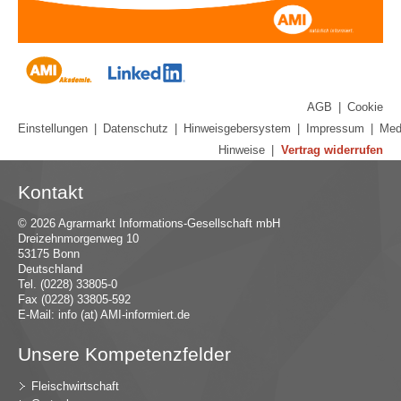
AGB
|
Cookie
Einstellungen
|
Datenschutz
|
Hinweisgebersystem
|
Impressum
|
Med
Hinweise
|
Vertrag widerrufen
Kontakt
© 2026 Agrarmarkt Informations-Gesellschaft mbH
Dreizehnmorgenweg 10
53175 Bonn
Deutschland
Tel. (0228) 33805-0
Fax (0228) 33805-592
E-Mail:
in
fo (at) AMI-inf
ormiert.de
Unsere Kompetenzfelder
Fleischwirtschaft