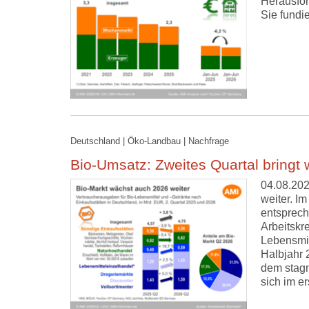
Herausfor
Sie fundi
Deutschland | Öko-Landbau | Nachfrage
Bio-Umsatz: Zweites Quartal bringt
04.08.202
weiter. I
entsprech
Arbeitskr
Lebensmit
Halbjahr 
dem stagn
sich im e