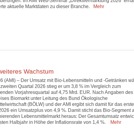
derungen. Im AMI Web-Seminar „Direktvermarktung 2026“ erha
erte aktuelle Marktdaten zu dieser Branche.
Mehr
 weiteres Wachstum
6 (AMI) – Der Umsatz mit Bio-Lebensmitteln und -Getränken w
m zweiten Quartal 2026 stieg er um 3,8 % im Vergleich zum
enden Vorjahresquartal auf 4,75 Mrd. EUR. Nach Angaben des
eises Biomarkt unter Leitung des Bund Ökologische
telwirtschaft (BÖLW) und der AMI ergibt sich damit für das erste
2026 ein Umsatzplus von 4,9 %. Damit sticht das Bio-Segment 
ierenden Lebensmittelmarkt heraus: Der Gesamtumsatz entwic
rsten Halbjahr in Höhe der Inflationsrate von 1,4 %.
Mehr