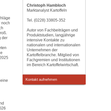
Christoph Hambloch
Marktanalyst Kartoffeln
chläge
Tel. (0228) 33805-352
r noch
ch
Autor von Fachbeiträgen und
roß.
Produktstudien, langjährige
g der
intensive Kontakte zu
nationalen und internationalen
eten
Unternehmen der
ne
Kartoffelbranche. Mitglied von
 2025
Fachgremien und Institutionen
im Bereich Kartoffelwirtschaft.
Kontakt aufnehmen
 eine
und
2026