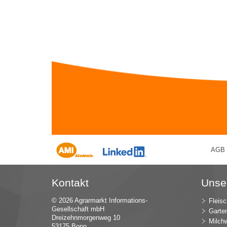
AGB
Kontakt
Unse
© 2026 Agrarmarkt Informations-
Fleisc
Gesellschaft mbH
Garte
Dreizehnmorgenweg 10
Milchw
53175 Bonn