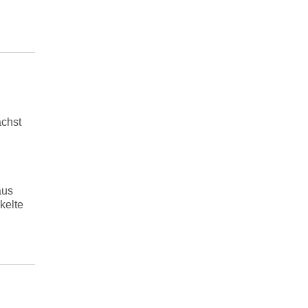
ächst
aus
kelte