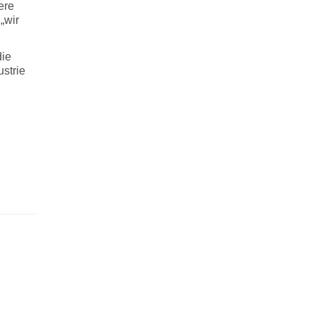
ere
„wir
die
strie