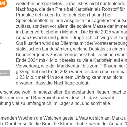
weiterhin perspektivlos. Dabei ist es nicht nur fehlende
Nachfrage, die den Preis bei Kartoffeln als Rohstoff für
Produkte tief in den Keller getrieben hat und bei
Speisekartoffeln keinen Ausgleich für Lagerkostenaufs
zulässt, sondern vor allem die schiere Masse der imme
im Lager verbliebenen Mengen. Die Ernte 2025 war na
Anbauzuwachs und guten Erträge schlichtweg viel zu g
Gut illustriert wird das Dilemma mit der Vorratserhebun
statistischen Landesämtern, welche Destatis zu einem
Bundesergebnis zusammengefasst hat. Demnach wart
Ende 2024 mit 4 Mio. t bereits zu viele Kartoffeln auf ei
Verwertung, wie der Marktverlauf bis zum Frühsommer
gezeigt hat und Ende 2025 waren es dann noch einmal
1,23 Mio. t mehr! In so einem Umfang kann man nicht
erwarten, dass die Nachfrage zulegt.
Überschüsse wohl in nahezu allen Bundesländern liegen, machte
aftskammern und Bauernverbänden deutlich, dass sowohl
eitung viel zu umfangreich im Lager sind, und somit alle
mmenden Wochen die Weichen gestellt. Was tut sich am Markt 
. Darüber sollte die Branche Klarheit habe, wenn der Anbau 