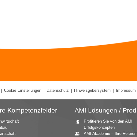
|
Cookie Einstellungen
|
Datenschutz
|
Hinweisgebersystem
|
Impressum
re Kompetenzfelder
AMI Lösungen / Prod
hwirtschaft
Profitieren Sie von den AMI
nbau
Erfolgskonzepten
irtschaft
AMI-Akademie – Ihre Referen