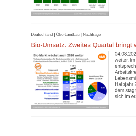
Deutschland | Öko-Landbau | Nachfrage
Bio-Umsatz: Zweites Quartal bringt
04.08.202
weiter. I
entsprech
Arbeitskr
Lebensmit
Halbjahr 
dem stagn
sich im e