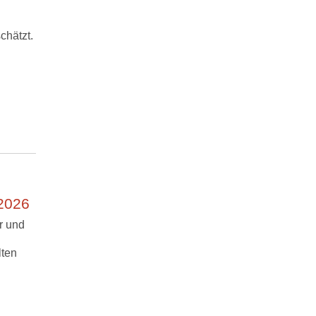
chätzt.
 2026
r und
lten