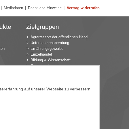
|
Mediadaten
|
Rechtliche Hinweise
|
Vertrag widerrufen
ukte
Zielgruppen
Agrarressort der öffentlichen Hand
Unternehmensberatung
ten
Ernährungsgewerbe
Einzelhandel
e
Bildung & Wissenschaft
Gastgewerbe
Großhandel
Industrie & Technik
ür
Landwirtschaft
k
Gartenbau
tzererfahrung auf unserer Webseite zu verbessern.
Presse & Medien
Wirtschaftsverbände
e
e