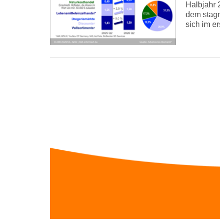
Halbjahr 
dem stagn
sich im e