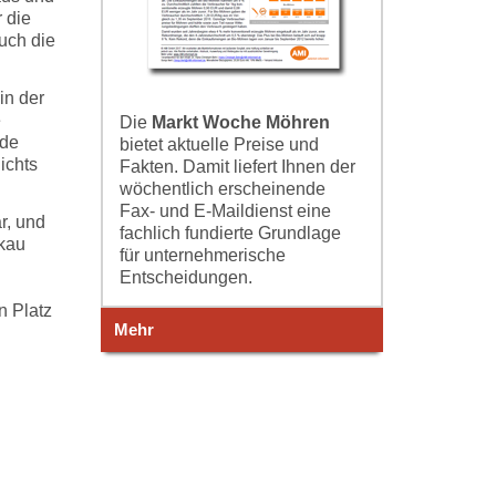
 die
uch die
in der
e
Die
Markt Woche Möhren
nde
bietet aktuelle Preise und
ichts
Fakten. Damit liefert Ihnen der
wöchentlich erscheinende
Fax- und E-Maildienst eine
r, und
fachlich fundierte Grundlage
rkau
für unternehmerische
Entscheidungen.
n Platz
Mehr