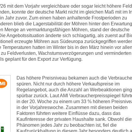
 mit dem Vorjahr vergleichbare oder sogar leicht höhere Feld
n, konnte der deutsche Markt nicht im gleichen Maß mit im I
in Jahr zuvor. Zum einen haben anhaltende Frostperioden zu
deren blieb die Lagerstabilität der Möhren hinter den Erwartun
eren Menge an vermarktungsfähigen Möhren, stand der deutsche
Die Angebotssituation änderte sich schlagartig, als zuerst auf Bi
tionell erzeugte Möhren aus Südeuropa zurückgegriffen werde
Temperaturen hatten im Winter bis in den März hinein vor alle
n zu Feldverlusten, Wachstumsverzögerungen und verminderten
s geplant für den Export zur Verfügung.
Das höhere Preisniveau bekamen auch die Verbrauche
spüren. Nicht nur durch höhere Verkaufspreise im
Regelangebot, auch die Anzahl an Werbeaktionen ging
spürbar zurück. Laut AMI Verbraucherpreisspiegel führt
in der 20. Woche zu einem um 33 % höheren Preisnive
in der Vorjahreswoche. Zusammen mit diesen beiden
Faktoren führten weitere Einflüsse dazu, dass das
Kaufinteresse der privaten Haushalte sank. Obwohl di
Phänomen jedes Jahr zu beobachten ist, fiel die
Kaufzurückhaltung in diesem Jahr besonders deutlich 