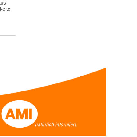
aus
kelte