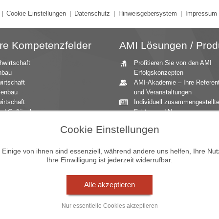
|
Cookie Einstellungen
|
Datenschutz
|
Hinweisgebersystem
|
Impressum
re Kompetenzfelder
AMI Lösungen / Prod
hwirtschaft
Profitieren Sie von den AMI
nbau
Erfolgskonzepten
irtschaft
AMI-Akademie – Ihre Referen
zenbau
und Veranstaltungen
irtschaft
Individuell zusammengestellt
nd Geflügel
Fakten und News
ationale Märkte
Beratung durch die AMI
Cookie Einstellungen
andbau
Marktexperten
aucher
AMI Markt Charts – Grafiken f
mittel
einen umfangreichen Überblic
inige von ihnen sind essenziell, während andere uns helfen, Ihre Nu
Ihre Einwilligung ist jederzeit widerrufbar.
n und Zierpflanzen
Jahrbücher – einzigartige
Nachschlagewerke
Zeitreihenservice – langfristig
Alle akzeptieren
Entwicklungen des Marktes
Seminare und Vorträge
Nur essentielle Cookies akzeptieren
Vom Widget bis zur Homepag