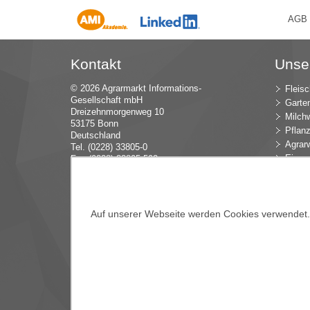
AGB
Kontakt
Unse
© 2026 Agrarmarkt Informations-
Fleisc
Gesellschaft mbH
Garte
Dreizehnmorgenweg 10
Milchw
53175 Bonn
Pflan
Deutschland
Agrarw
Tel. (0228) 33805-0
Eier u
Fax (0228) 33805-592
E-Mail:
in
fo (at) AMI-inf
ormiert.de
Intern
Öko-L
Verbr
Dünge
Auf unserer Webseite werden Cookies verwendet. E
Blume