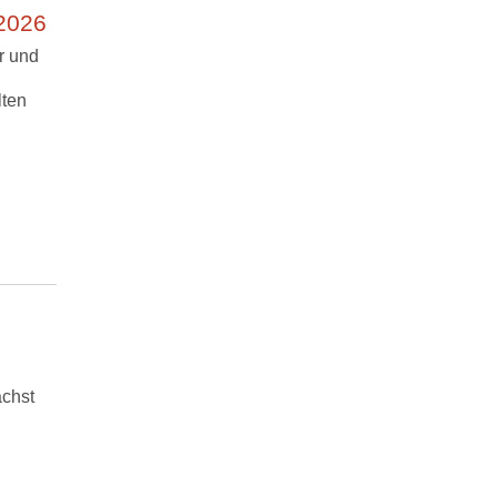
 2026
r und
lten
ächst