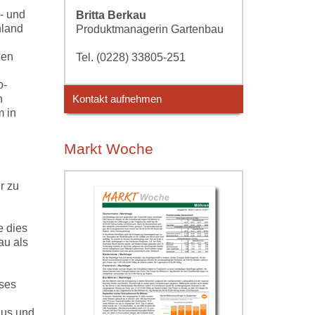
- und
Britta Berkau
nland
Produktmanagerin Gartenbau
gen
Tel. (0228) 33805-251
o-
n
Kontakt aufnehmen
m in
Markt Woche
r zu
e dies
au als
eses
aus und