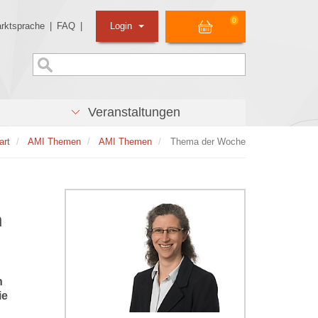
0
rktsprache
|
FAQ
|
Login
Veranstaltungen
art
AMI Themen
AMI Themen
Thema der Woche
n
n
ie