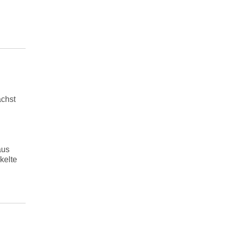
ächst
aus
kelte