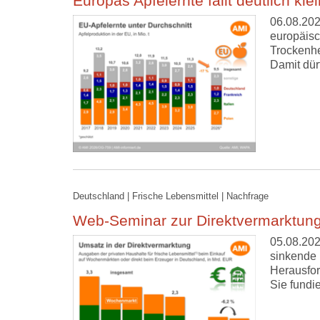
Europas Apfelernte fällt deutlich kle
06.08.202
europäisc
Trockenhe
Damit dür
Deutschland | Frische Lebensmittel | Nachfrage
Web-Seminar zur Direktvermarktung
05.08.202
sinkende 
Herausfor
Sie fundi