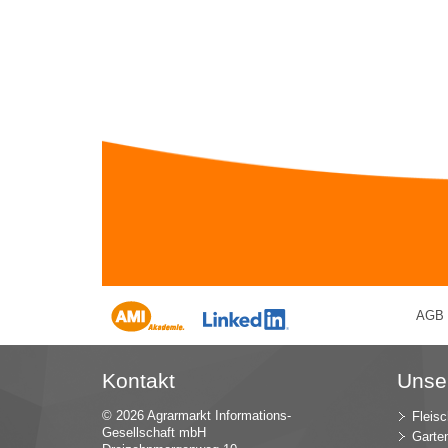
AGB
Kontakt
Unse
© 2026 Agrarmarkt Informations-
Fleisc
Gesellschaft mbH
Garte