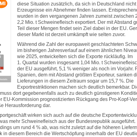
diese Situation zusätzlich, da sich in Deutschland nicht 
Erzeugnisse ein Abnehmer finden lassen. Entsprechen
wurden in den vergangenen Jahren zumeist zwischen 
2,2 Mio. t Schweinefleisch exportiert. Der mit Abstand g
Teil dieser Mengen findet sein Ziel dabei in der EU. Ge
dieser Markt ist derzeit umkämpft wie selten zuvor.
Während die Zahl der europaweit geschlachteten Sch
im bisherigen Jahresverlauf auf einem ähnlichen Nivea
wie 2025, entwickelten sich die Exporte rückläufig. Im
1. Quartal wurden insgesamt 1,04 Mio. t Schweinefleis
der EU ausgeführt, 5,1 % weniger als noch im Vorjahr. 
Spanien, dem mit Abstand größten Exporteur, sanken d
Lieferungen in diesem Zeitraum sogar um 15,7 %. Die
Exportrestriktionen machen sich deutlich bemerkbar. Di
 muss dort gegebenenfalls auch zu deutlich günstigeren Kondit
er EU-Kommission prognostizierten Rückgang des Pro-Kopf-Ve
ße Herausforderung dar.
tgeschäft wirken sich auch auf die deutsche Exportentwicklu
etwas mehr Schweinefleisch aus der Bundesrepublik ausgeführt.
dings um rund 4 % ab, was nicht zuletzt auf die höheren Liefe
k in diesem Bereich die Wertschöpfung innerhalb der EU deutlic