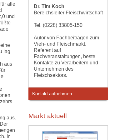
für alle
Dr. Tim Koch
d
Bereichsleiter Fleischwirtschaft
2,0 und
rößte
Tel. (0228) 33805-150
rade
Autor von Fachbeiträgen zum
Vieh- und Fleischmarkt,
weine
Referent auf
u lag
Fachveranstaltungen, beste
Kontakte zu Verarbeitern und
ch aus
Unternehmen des
Für
Fleischsektors.
ie
e
Kontakt aufnehmen
ionen
rzehrs
Markt aktuell
ng aus.
 Der
rmengen
h. In