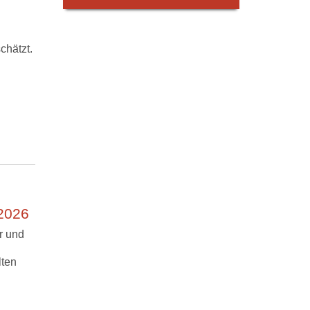
chätzt.
 2026
r und
lten