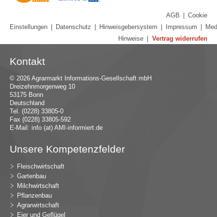
AGB
|
Cookie
Einstellungen
|
Datenschutz
|
Hinweisgebersystem
|
Impressum
|
Med
Hinweise
|
Vertrag widerrufen
Kontakt
© 2026 Agrarmarkt Informations-Gesellschaft mbH
Dreizehnmorgenweg 10
53175 Bonn
Deutschland
Tel. (0228) 33805-0
Fax (0228) 33805-592
E-Mail:
in
fo (at) AMI-inf
ormiert.de
Unsere Kompetenzfelder
Fleischwirtschaft
Gartenbau
Milchwirtschaft
Pflanzenbau
Agrarwirtschaft
Eier und Geflügel