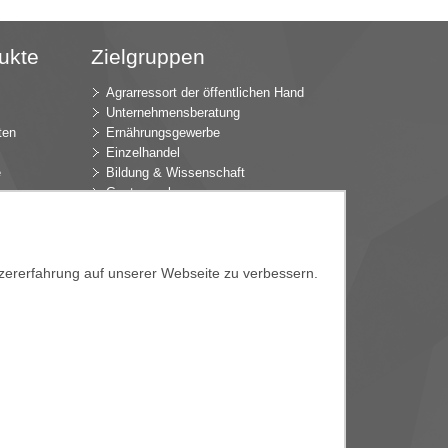
ukte
Zielgruppen
Agrarressort der öffentlichen Hand
Unternehmensberatung
ten
Ernährungsgewerbe
Einzelhandel
e
Bildung & Wissenschaft
Gastgewerbe
Großhandel
Industrie & Technik
ür
Landwirtschaft
k
Gartenbau
tzererfahrung auf unserer Webseite zu verbessern.
Presse & Medien
Wirtschaftsverbände
e
e