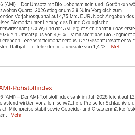
6 (AMI) – Der Umsatz mit Bio-Lebensmitteln und -Getränken w
m zweiten Quartal 2026 stieg er um 3,8 % im Vergleich zum
enden Vorjahresquartal auf 4,75 Mrd. EUR. Nach Angaben des
eises Biomarkt unter Leitung des Bund Ökologische
telwirtschaft (BÖLW) und der AMI ergibt sich damit für das erste
2026 ein Umsatzplus von 4,9 %. Damit sticht das Bio-Segment 
ierenden Lebensmittelmarkt heraus: Der Gesamtumsatz entwic
rsten Halbjahr in Höhe der Inflationsrate von 1,4 %.
Mehr
AMI-Rohstoffindex
6 (AMI) – Der AMI-Rohstoffindex sank im Juli 2026 leicht auf 1
elastend wirkten vor allem schwächere Preise für Schlachtvieh,
ich Milchpreise stabil sowie Getreide- und Ölsaatenmärkte fest
ten.
Mehr