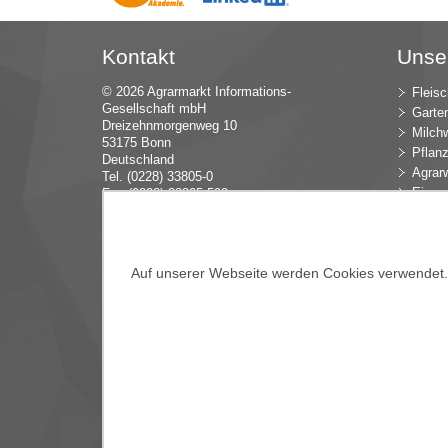
Kontakt
Unse
© 2026 Agrarmarkt Informations-
Fleisc
Gesellschaft mbH
Garte
Dreizehnmorgenweg 10
Milchw
53175 Bonn
Pflan
Deutschland
Agrarw
Tel. (0228) 33805-0
Eier u
Fax (0228) 33805-592
E-Mail:
in
fo (at) AMI-inf
ormiert.de
Intern
Öko-L
Verbr
Dünge
Auf unserer Webseite werden Cookies verwendet. E
Blume