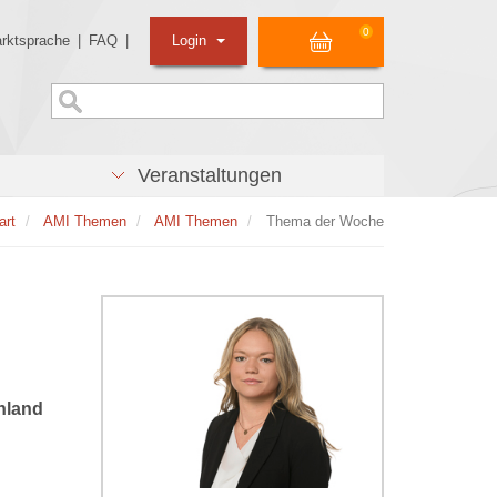
0
rktsprache
|
FAQ
|
Login
Veranstaltungen
art
AMI Themen
AMI Themen
Thema der Woche
hland