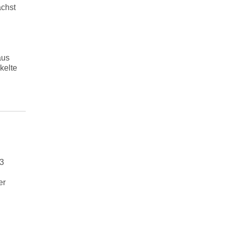
ächst
aus
kelte
23
er