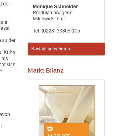
d der
Monique Schneider
Produktmanagerin
Milchwirtschaft
mehr
fasst
Tel. (0228) 33805-105
 zu der
Kontakt aufnehmen
o. Kühe
 als
at sich
Markt Bilanz
 %
davon
l