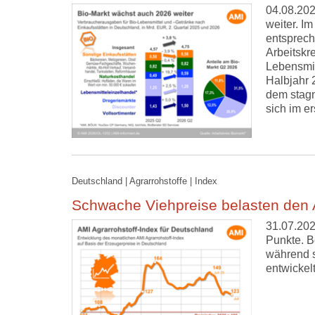
04.08.202
weiter. I
entsprech
Arbeitskr
Lebensmit
Halbjahr 
dem stagn
sich im e
Deutschland | Agrarrohstoffe | Index
Schwache Viehpreise belasten den 
31.07.202
Punkte. B
während s
entwickel