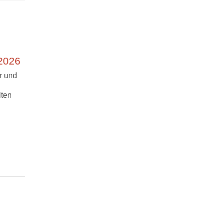
 2026
r und
lten