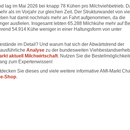
nd lag im Mai 2026 bei knapp 78 Kühen pro Milchviehbetrieb. D
ehr als im Vorjahr zur gleichen Zeit. Der Strukturwandel von vi
ieben hat damit nochmals mehr an Fahrt aufgenommen, da die
nger ausfielen. Insgesamt lebten 65.288 Milchkühe mehr auf Be
rend 54.914 Kühe weniger in einer Haltungsform von unter
bestände im Detail? Und warum hat sich der Abwärtstrend der
 ausführliche
Analyse
zu der bundesweiten Viehbestandserhe
rkt aktuell Milchwirtschaft
. Nutzen Sie die Bestellmöglichkei
gang zum Expertenwissen!
ntdecken Sie dieses und viele weitere informative AMI-Markt Cha
ne-Shop
.