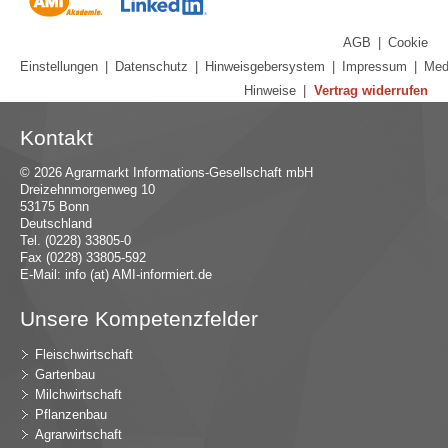
AGB
|
Cookie
Einstellungen
|
Datenschutz
|
Hinweisgebersystem
|
Impressum
|
Med
Hinweise
|
Vertrag widerrufen
Kontakt
© 2026 Agrarmarkt Informations-Gesellschaft mbH
Dreizehnmorgenweg 10
53175 Bonn
Deutschland
Tel. (0228) 33805-0
Fax (0228) 33805-592
E-Mail:
in
fo (at) AMI-inf
ormiert.de
Unsere Kompetenzfelder
Fleischwirtschaft
Gartenbau
Milchwirtschaft
Pflanzenbau
Agrarwirtschaft