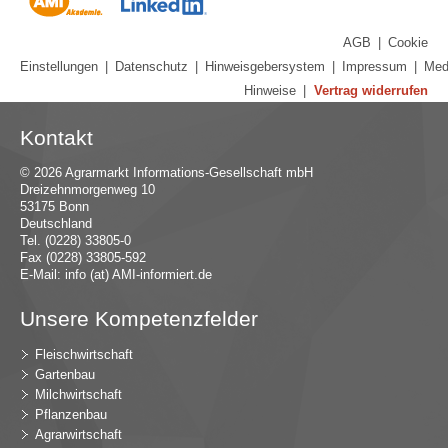
AGB
|
Cookie
Einstellungen
|
Datenschutz
|
Hinweisgebersystem
|
Impressum
|
Med
Hinweise
|
Vertrag widerrufen
Kontakt
© 2026 Agrarmarkt Informations-Gesellschaft mbH
Dreizehnmorgenweg 10
53175 Bonn
Deutschland
Tel. (0228) 33805-0
Fax (0228) 33805-592
E-Mail:
in
fo (at) AMI-inf
ormiert.de
Unsere Kompetenzfelder
Fleischwirtschaft
Gartenbau
Milchwirtschaft
Pflanzenbau
Agrarwirtschaft