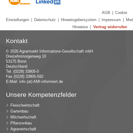
AGB
|
Cookie
Einstellungen
|
Datenschutz
|
Hinweisgebersystem
|
Impressum
|
Med
Hinweise
|
Vertrag widerrufen
Kontakt
© 2026 Agrarmarkt Informations-Gesellschaft mbH
Dreizehnmorgenweg 10
53175 Bonn
Deutschland
Tel. (0228) 33805-0
Fax (0228) 33805-592
E-Mail:
in
fo (at) AMI-inf
ormiert.de
Unsere Kompetenzfelder
Fleischwirtschaft
Gartenbau
Milchwirtschaft
Pflanzenbau
Agrarwirtschaft