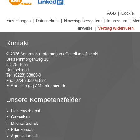
AGB
|
Cookie
Einstellungen
|
Datenschutz
|
Hinweisgebersystem
|
Impressum
|
Med
Hinweise
|
Vertrag widerrufen
Kontakt
© 2026 Agrarmarkt Informations-Gesellschaft mbH
Dreizehnmorgenweg 10
53175 Bonn
Deutschland
Tel. (0228) 33805-0
Fax (0228) 33805-592
E-Mail:
in
fo (at) AMI-inf
ormiert.de
Unsere Kompetenzfelder
Fleischwirtschaft
Gartenbau
Milchwirtschaft
Pflanzenbau
Agrarwirtschaft