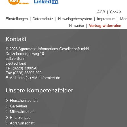
AGB
|
Cookie
Einstellungen
|
Datenschutz
|
Hinweisgebersystem
|
Impressum
|
Med
Hinweise
|
Vertrag widerrufen
Kontakt
© 2026 Agrarmarkt Informations-Gesellschaft mbH
Dreizehnmorgenweg 10
53175 Bonn
Deutschland
Tel. (0228) 33805-0
Fax (0228) 33805-592
E-Mail:
in
fo (at) AMI-inf
ormiert.de
Unsere Kompetenzfelder
Fleischwirtschaft
Gartenbau
Milchwirtschaft
Pflanzenbau
Agrarwirtschaft