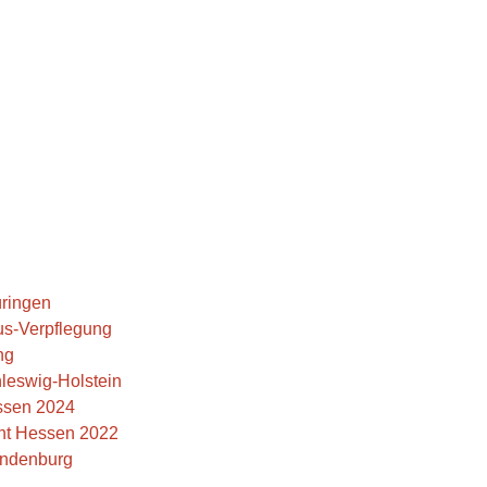
üringen
us-Verpflegung
ng
hleswig-Holstein
ssen 2024
cht Hessen 2022
andenburg