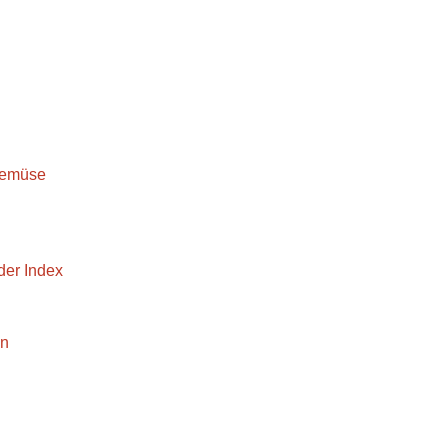
Gemüse
er Index
en