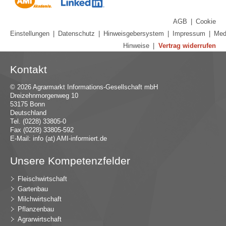
AGB
|
Cookie
Einstellungen
|
Datenschutz
|
Hinweisgebersystem
|
Impressum
|
Med
Hinweise
|
Vertrag widerrufen
Kontakt
© 2026 Agrarmarkt Informations-Gesellschaft mbH
Dreizehnmorgenweg 10
53175 Bonn
Deutschland
Tel. (0228) 33805-0
Fax (0228) 33805-592
E-Mail:
in
fo (at) AMI-inf
ormiert.de
Unsere Kompetenzfelder
Fleischwirtschaft
Gartenbau
Milchwirtschaft
Pflanzenbau
Agrarwirtschaft