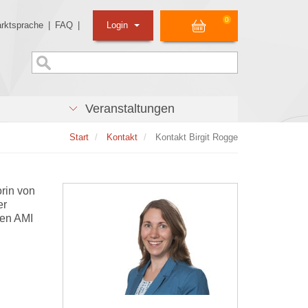
0
rktsprache
|
FAQ
|
Login
Veranstaltungen
Start
Kontakt
Kontakt Birgit Rogge
orin von
er
den AMI