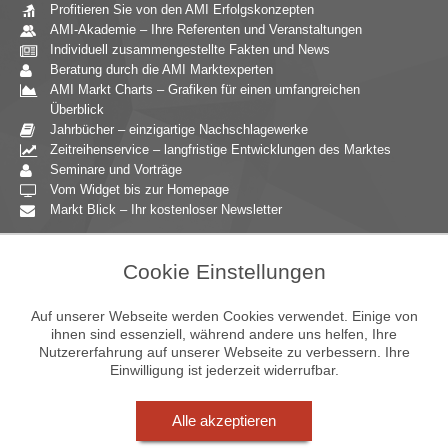
Profitieren Sie von den AMI Erfolgskonzepten
AMI-Akademie – Ihre Referenten und Veranstaltungen
Individuell zusammengestellte Fakten und News
Beratung durch die AMI Marktexperten
AMI Markt Charts – Grafiken für einen umfangreichen
Überblick
Jahrbücher – einzigartige Nachschlagewerke
Zeitreihenservice – langfristige Entwicklungen des Marktes
Seminare und Vorträge
Vom Widget bis zur Homepage
Markt Blick – Ihr kostenloser Newsletter
Zielgruppen
Cookie Einstellungen
Agrarressort der öffentlichen Hand
Unternehmensberatung
Auf unserer Webseite werden Cookies verwendet. Einige von
Ernährungsgewerbe
ihnen sind essenziell, während andere uns helfen, Ihre
Nutzererfahrung auf unserer Webseite zu verbessern. Ihre
Einzelhandel
Einwilligung ist jederzeit widerrufbar.
Bildung & Wissenschaft
Gastgewerbe
Großhandel
Alle akzeptieren
Industrie & Technik