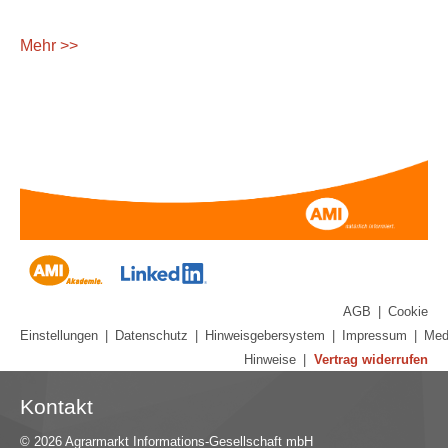
Mehr >>
AGB
|
Cookie
Einstellungen
|
Datenschutz
|
Hinweisgebersystem
|
Impressum
|
Med
Hinweise
|
Vertrag widerrufen
Kontakt
© 2026 Agrarmarkt Informations-Gesellschaft mbH