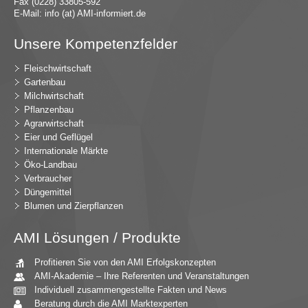
Fax (0228) 33805-592
E-Mail:
in
fo (at) AMI-inf
ormiert.de
Unsere Kompetenzfelder
Fleischwirtschaft
Gartenbau
Milchwirtschaft
Pflanzenbau
Agrarwirtschaft
Eier und Geflügel
Internationale Märkte
Öko-Landbau
Verbraucher
Düngemittel
Blumen und Zierpflanzen
AMI Lösungen / Produkte
Profitieren Sie von den AMI Erfolgskonzepten
AMI-Akademie – Ihre Referenten und Veranstaltungen
Individuell zusammengestellte Fakten und News
Beratung durch die AMI Marktexperten