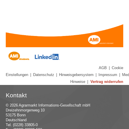
AGB
|
Cookie
Einstellungen
|
Datenschutz
|
Hinweisgebersystem
|
Impressum
|
Med
Hinweise
|
Vertrag widerrufen
Kontakt
© 2026 Agrarmarkt Informations-Gesellschaft mbH
Dreizehnmorgenweg 10
53175 Bonn
Deutschland
Tel. (0228) 33805-0