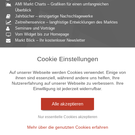
AMI Markt Charts – Grafiken für einen umfangreichen
Überblick
Jahrbücher – einzigartige Nachschlagewerke
Zeitreihenservice – langfristige Entwicklungen des Marktes
Seminare und Vorträge
Vom Widget bis zur Homepage
Markt Blick – Ihr kostenloser Newsletter
Zielgruppen
Cookie Einstellungen
Agrarressort der öffentlichen Hand
Unternehmensberatung
Auf unserer Webseite werden Cookies verwendet. Einige von
Ernährungsgewerbe
ihnen sind essenziell, während andere uns helfen, Ihre
Nutzererfahrung auf unserer Webseite zu verbessern. Ihre
Einzelhandel
Einwilligung ist jederzeit widerrufbar.
Bildung & Wissenschaft
Gastgewerbe
Großhandel
Alle akzeptieren
Industrie & Technik
Landwirtschaft
Nur essentielle Cookies akzeptieren
Gartenbau
Presse & Medien
Mehr über die genutzten Cookies erfahren
Wirtschaftsverbände