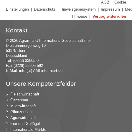
AGB
|
Cookie
Einstellungen
|
Datenschutz
|
Hinweisgebersystem
|
Impressum
|
Med
Hinweise
|
Vertrag widerrufen
Kontakt
© 2026 Agrarmarkt Informations-Gesellschaft mbH
Dreizehnmorgenweg 10
53175 Bonn
Deutschland
Tel. (0228) 33805-0
Fax (0228) 33805-592
E-Mail:
in
fo (at) AMI-inf
ormiert.de
Unsere Kompetenzfelder
Fleischwirtschaft
Gartenbau
Milchwirtschaft
Pflanzenbau
Agrarwirtschaft
Eier und Geflügel
Internationale Märkte