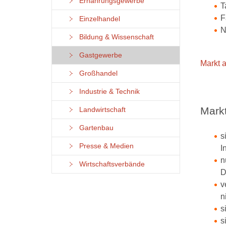
Ernährungsgewerbe
T
F
Einzelhandel
N
Bildung & Wissenschaft
Gastgewerbe
Markt a
Großhandel
Industrie & Technik
Mark
Landwirtschaft
Gartenbau
s
Presse & Medien
I
n
Wirtschaftsverbände
D
v
n
s
s