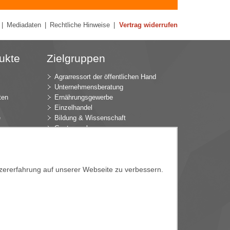
|
Mediadaten
|
Rechtliche Hinweise
|
Vertrag widerrufen
ukte
Zielgruppen
Agrarressort der öffentlichen Hand
Unternehmensberatung
ten
Ernährungsgewerbe
Einzelhandel
e
Bildung & Wissenschaft
Gastgewerbe
Großhandel
Industrie & Technik
ür
Landwirtschaft
k
Gartenbau
tzererfahrung auf unserer Webseite zu verbessern.
Presse & Medien
Wirtschaftsverbände
e