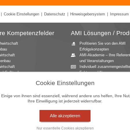
|
Cookie Einstellungen
|
Datenschutz
|
Hinweisgebersystem
|
Impressum
re Kompetenzfelder
AMI Lösungen / Prod
hwirtschaft
Profitieren Sie von den AMI
nbau
Erfolgskonzepten
irtschaft
AMI-Akademie – Ihre Referen
zenbau
und Veranstaltungen
irtschaft
Individuell zusammengestellt
nd Geflügel
Fakten und News
ationale Märkte
Beratung durch die AMI
Cookie Einstellungen
andbau
Marktexperten
aucher
AMI Markt Charts – Grafiken f
mittel
einen umfangreichen Überblic
inige von ihnen sind essenziell, während andere uns helfen, Ihre Nu
Ihre Einwilligung ist jederzeit widerrufbar.
n und Zierpflanzen
Jahrbücher – einzigartige
Nachschlagewerke
Zeitreihenservice – langfristig
Alle akzeptieren
Entwicklungen des Marktes
Seminare und Vorträge
Nur essentielle Cookies akzeptieren