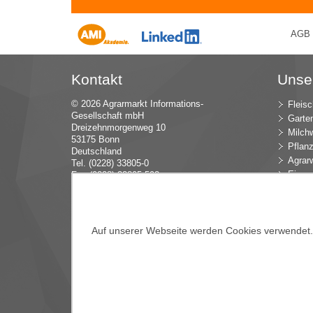
AGB
Kontakt
Unse
© 2026 Agrarmarkt Informations-
Fleisc
Gesellschaft mbH
Garte
Dreizehnmorgenweg 10
Milchw
53175 Bonn
Pflan
Deutschland
Agrarw
Tel. (0228) 33805-0
Eier u
Fax (0228) 33805-592
E-Mail:
in
fo (at) AMI-inf
ormiert.de
Intern
Öko-L
Verbr
Dünge
Auf unserer Webseite werden Cookies verwendet. E
Blume