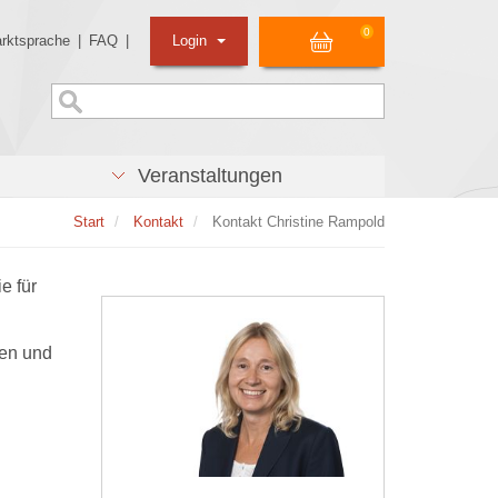
0
rktsprache
|
FAQ
|
Login
Veranstaltungen
Start
Kontakt
Kontakt Christine Rampold
e für
men und