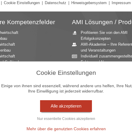
|
Cookie Einstellungen
|
Datenschutz
|
Hinweisgebersystem
|
Impressum
re Kompetenzfelder
AMI Lösungen / Prod
hwirtschaft
Profitieren Sie von den AMI
nbau
Erfolgskonzepten
irtschaft
AMI-Akademie – Ihre Referen
zenbau
und Veranstaltungen
irtschaft
Individuell zusammengestellt
nd Geflügel
Fakten und News
ationale Märkte
Beratung durch die AMI
Cookie Einstellungen
andbau
Marktexperten
aucher
AMI Markt Charts – Grafiken f
mittel
einen umfangreichen Überblic
inige von ihnen sind essenziell, während andere uns helfen, Ihre Nu
Ihre Einwilligung ist jederzeit widerrufbar.
n und Zierpflanzen
Jahrbücher – einzigartige
Nachschlagewerke
Zeitreihenservice – langfristig
Alle akzeptieren
Entwicklungen des Marktes
Seminare und Vorträge
Nur essentielle Cookies akzeptieren
Vom Widget bis zur Homepag
Markt Blick – Ihr kostenloser
Mehr über die genutzten Cookies erfahren