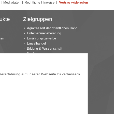
|
Mediadaten
|
Rechtliche Hinweise
|
Vertrag widerrufen
ukte
Zielgruppen
Agrarressort der öffentlichen Hand
Unternehmensberatung
ten
Ernährungsgewerbe
Einzelhandel
e
Bildung & Wissenschaft
Gastgewerbe
Großhandel
Industrie & Technik
ür
Landwirtschaft
k
Gartenbau
tzererfahrung auf unserer Webseite zu verbessern.
Presse & Medien
Wirtschaftsverbände
e
e