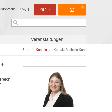
0
rktsprache
|
FAQ
|
Login
Veranstaltungen
Start
Kontakt
Kontakt Michelle Kuhn
Sie
ereich
n