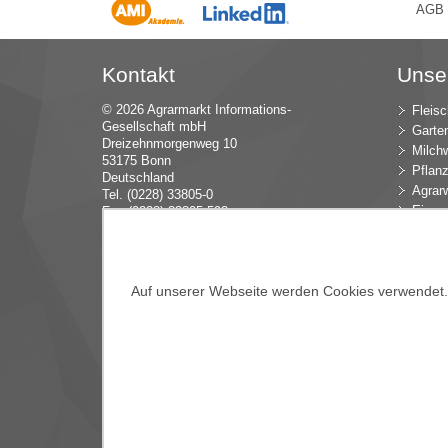
AGB
Kontakt
Unse
© 2026 Agrarmarkt Informations-
Fleisc
Gesellschaft mbH
Garte
Dreizehnmorgenweg 10
Milchw
53175 Bonn
Pflan
Deutschland
Agrarw
Tel. (0228) 33805-0
Eier u
Fax (0228) 33805-592
E-Mail:
in
fo (at) AMI-inf
ormiert.de
Intern
Öko-L
Verbr
Dünge
Auf unserer Webseite werden Cookies verwendet. E
Blume