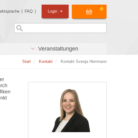
0
rktsprache
|
FAQ
|
Login
Veranstaltungen
Start
Kontakt
Kontakt Svenja Herrmann
er
urch
fiken
unkt