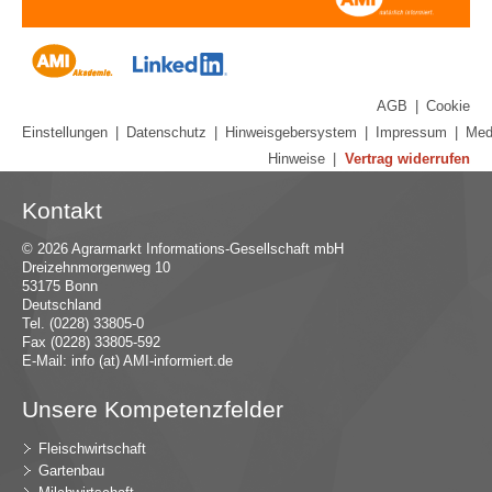
AGB
|
Cookie
Einstellungen
|
Datenschutz
|
Hinweisgebersystem
|
Impressum
|
Med
Hinweise
|
Vertrag widerrufen
Kontakt
© 2026 Agrarmarkt Informations-Gesellschaft mbH
Dreizehnmorgenweg 10
53175 Bonn
Deutschland
Tel. (0228) 33805-0
Fax (0228) 33805-592
E-Mail:
in
fo (at) AMI-inf
ormiert.de
Unsere Kompetenzfelder
Fleischwirtschaft
Gartenbau