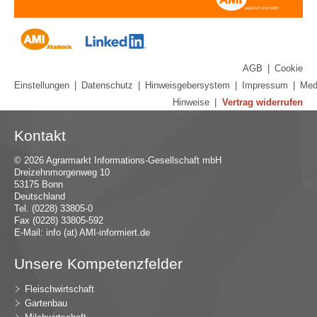
AGB
|
Cookie
Einstellungen
|
Datenschutz
|
Hinweisgebersystem
|
Impressum
|
Med
Hinweise
|
Vertrag widerrufen
Kontakt
© 2026 Agrarmarkt Informations-Gesellschaft mbH
Dreizehnmorgenweg 10
53175 Bonn
Deutschland
Tel. (0228) 33805-0
Fax (0228) 33805-592
E-Mail:
in
fo (at) AMI-inf
ormiert.de
Unsere Kompetenzfelder
Fleischwirtschaft
Gartenbau