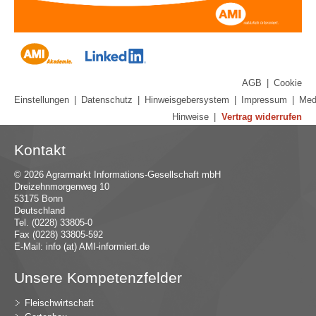
AGB
|
Cookie
Einstellungen
|
Datenschutz
|
Hinweisgebersystem
|
Impressum
|
Med
Hinweise
|
Vertrag widerrufen
Kontakt
© 2026 Agrarmarkt Informations-Gesellschaft mbH
Dreizehnmorgenweg 10
53175 Bonn
Deutschland
Tel. (0228) 33805-0
Fax (0228) 33805-592
E-Mail:
in
fo (at) AMI-inf
ormiert.de
Unsere Kompetenzfelder
Fleischwirtschaft