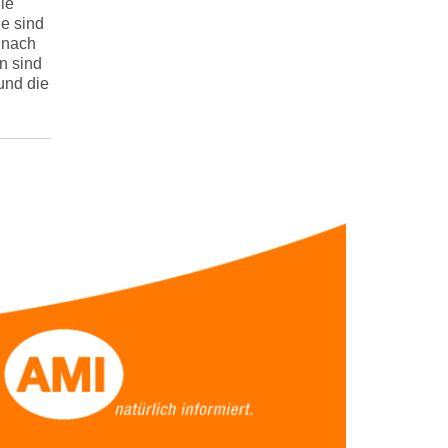
ie
e sind
 nach
n sind
und die