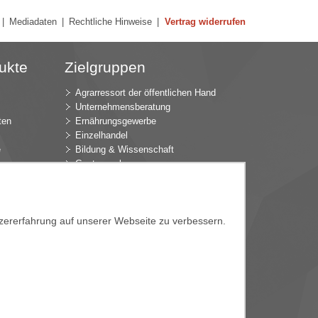
|
Mediadaten
|
Rechtliche Hinweise
|
Vertrag widerrufen
ukte
Zielgruppen
Agrarressort der öffentlichen Hand
Unternehmensberatung
ten
Ernährungsgewerbe
Einzelhandel
e
Bildung & Wissenschaft
Gastgewerbe
Großhandel
Industrie & Technik
ür
Landwirtschaft
tzererfahrung auf unserer Webseite zu verbessern.
k
Gartenbau
Presse & Medien
Wirtschaftsverbände
e
e