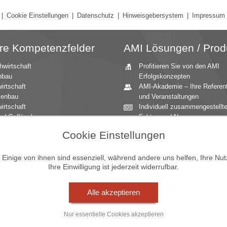
|
Cookie Einstellungen
|
Datenschutz
|
Hinweisgebersystem
|
Impressum
re Kompetenzfelder
AMI Lösungen / Prod
hwirtschaft
Profitieren Sie von den AMI
nbau
Erfolgskonzepten
irtschaft
AMI-Akademie – Ihre Referen
zenbau
und Veranstaltungen
irtschaft
Individuell zusammengestellt
nd Geflügel
Fakten und News
ationale Märkte
Beratung durch die AMI
Cookie Einstellungen
andbau
Marktexperten
aucher
AMI Markt Charts – Grafiken f
inige von ihnen sind essenziell, während andere uns helfen, Ihre Nu
mittel
einen umfangreichen Überblic
Ihre Einwilligung ist jederzeit widerrufbar.
n und Zierpflanzen
Jahrbücher – einzigartige
Nachschlagewerke
Zeitreihenservice – langfristig
Alle akzeptieren
Entwicklungen des Marktes
Seminare und Vorträge
Nur essentielle Cookies akzeptieren
Vom Widget bis zur Homepag