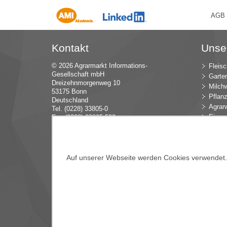
AGB
Kontakt
Unse
© 2026 Agrarmarkt Informations-
Fleisc
Gesellschaft mbH
Garte
Dreizehnmorgenweg 10
Milchw
53175 Bonn
Pflan
Deutschland
Agrarw
Tel. (0228) 33805-0
Eier u
Fax (0228) 33805-592
E-Mail:
in
fo (at) AMI-inf
ormiert.de
Intern
Öko-L
Verbr
Auf unserer Webseite werden Cookies verwendet. E
Dünge
Blume