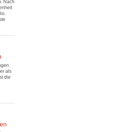
u. Nach
enheit
io.
ste
n
engen
er als
t die
ken