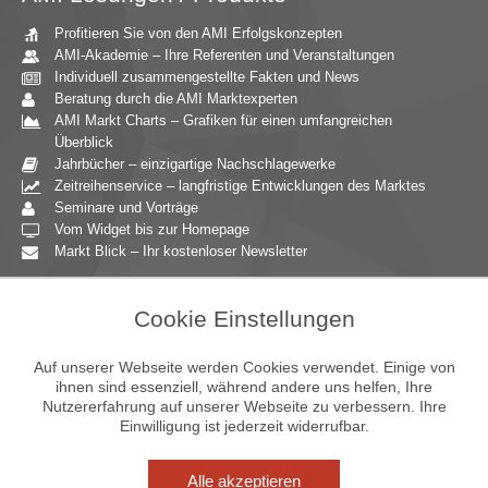
Profitieren Sie von den AMI Erfolgskonzepten
AMI-Akademie – Ihre Referenten und Veranstaltungen
Individuell zusammengestellte Fakten und News
Beratung durch die AMI Marktexperten
AMI Markt Charts – Grafiken für einen umfangreichen
Überblick
Jahrbücher – einzigartige Nachschlagewerke
Zeitreihenservice – langfristige Entwicklungen des Marktes
Seminare und Vorträge
Vom Widget bis zur Homepage
Markt Blick – Ihr kostenloser Newsletter
Zielgruppen
Cookie Einstellungen
Agrarressort der öffentlichen Hand
Unternehmensberatung
Auf unserer Webseite werden Cookies verwendet. Einige von
Ernährungsgewerbe
ihnen sind essenziell, während andere uns helfen, Ihre
Nutzererfahrung auf unserer Webseite zu verbessern. Ihre
Einzelhandel
Einwilligung ist jederzeit widerrufbar.
Bildung & Wissenschaft
Gastgewerbe
Großhandel
Alle akzeptieren