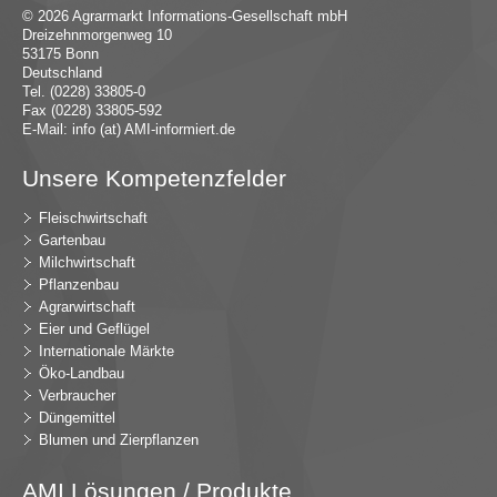
© 2026 Agrarmarkt Informations-Gesellschaft mbH
Dreizehnmorgenweg 10
53175 Bonn
Deutschland
Tel. (0228) 33805-0
Fax (0228) 33805-592
E-Mail:
in
fo (at) AMI-inf
ormiert.de
Unsere Kompetenzfelder
Fleischwirtschaft
Gartenbau
Milchwirtschaft
Pflanzenbau
Agrarwirtschaft
Eier und Geflügel
Internationale Märkte
Öko-Landbau
Verbraucher
Düngemittel
Blumen und Zierpflanzen
AMI Lösungen / Produkte