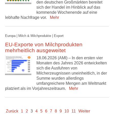
den deutschen Großmärkten bereitet
sich der Handel im Hinblick auf das
kommende Wochenende auf eine
lebhafte Nachfrage vor.
Mehr
Europa | Milch & Milchprodukte | Export
EU-Exporte von Milchprodukten
mehrheitlich ausgeweitet
18.06.2026 (AMI) – In den ersten vier
Monaten des Jahres 2026 entwickelten
sich die Ausfuhren von
Milcherzeugnissen uneinheitlich, in der
Summe wurden allerdings
umfangreichere Mengen am Weltmarkt
platziert als im Vorjahreszeitraum.
Mehr
Zurück
1
2
3
4
5
6
7
8
9
10
11
Weiter