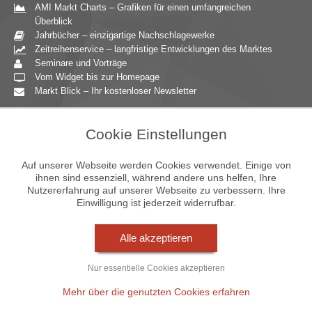
AMI Markt Charts – Grafiken für einen umfangreichen
Überblick
Jahrbücher – einzigartige Nachschlagewerke
Zeitreihenservice – langfristige Entwicklungen des Marktes
Seminare und Vorträge
Vom Widget bis zur Homepage
Markt Blick – Ihr kostenloser Newsletter
Zielgruppen
Cookie Einstellungen
Agrarressort der öffentlichen Hand
Unternehmensberatung
Auf unserer Webseite werden Cookies verwendet. Einige von
Ernährungsgewerbe
ihnen sind essenziell, während andere uns helfen, Ihre
Nutzererfahrung auf unserer Webseite zu verbessern. Ihre
Einzelhandel
Einwilligung ist jederzeit widerrufbar.
Bildung & Wissenschaft
Gastgewerbe
Großhandel
Alle akzeptieren
Industrie & Technik
Landwirtschaft
Nur essentielle Cookies akzeptieren
Gartenbau
Presse & Medien
Mehr über die genutzten Cookies erfahren
Wirtschaftsverbände