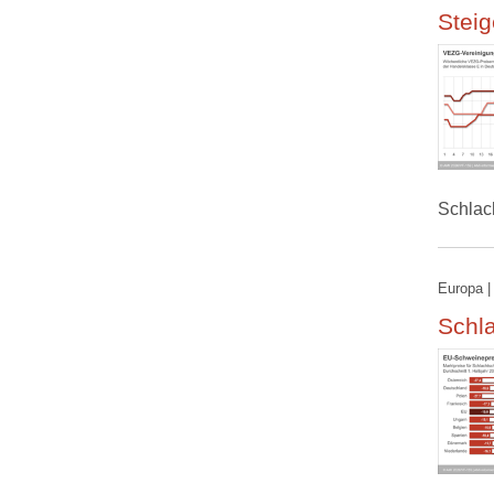
Steig
Schlac
Europa |
Schla