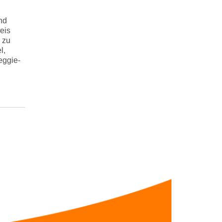
nd
eis
 zu
l,
eggie-