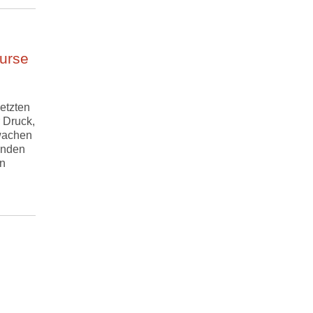
urse
etzten
 Druck,
wachen
enden
en