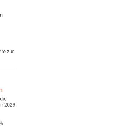
en
re zur
n
die
hr 2026
 %