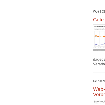
Welt | Ö
Gute
dagege
Verarb
Deutschl
Web-
Verb