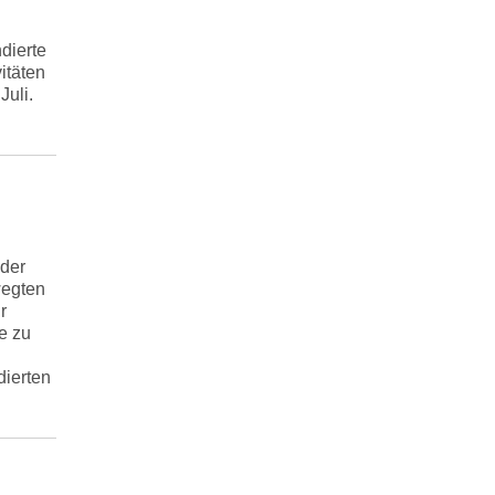
dierte
itäten
Juli.
 der
wegten
r
e zu
dierten