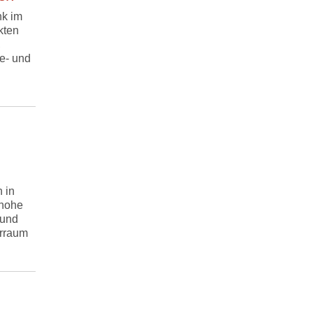
nk im
kten
,
e- und
 in
 hohe
 und
rraum