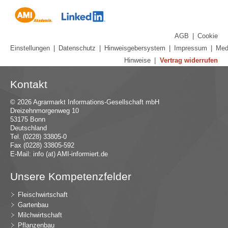
AGB
|
Cookie
Einstellungen
|
Datenschutz
|
Hinweisgebersystem
|
Impressum
|
Med
Hinweise
|
Vertrag widerrufen
Kontakt
© 2026 Agrarmarkt Informations-Gesellschaft mbH
Dreizehnmorgenweg 10
53175 Bonn
Deutschland
Tel. (0228) 33805-0
Fax (0228) 33805-592
E-Mail:
in
fo (at) AMI-inf
ormiert.de
Unsere Kompetenzfelder
Fleischwirtschaft
Gartenbau
Milchwirtschaft
Pflanzenbau