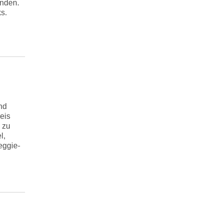
unden.
s.
nd
eis
 zu
l,
eggie-