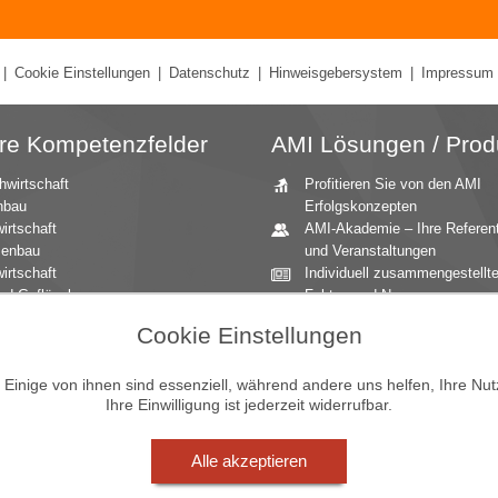
|
Cookie Einstellungen
|
Datenschutz
|
Hinweisgebersystem
|
Impressum
re Kompetenzfelder
AMI Lösungen / Prod
hwirtschaft
Profitieren Sie von den AMI
nbau
Erfolgskonzepten
irtschaft
AMI-Akademie – Ihre Referen
zenbau
und Veranstaltungen
irtschaft
Individuell zusammengestellt
nd Geflügel
Fakten und News
ationale Märkte
Beratung durch die AMI
Cookie Einstellungen
andbau
Marktexperten
aucher
AMI Markt Charts – Grafiken f
inige von ihnen sind essenziell, während andere uns helfen, Ihre Nu
mittel
einen umfangreichen Überblic
Ihre Einwilligung ist jederzeit widerrufbar.
n und Zierpflanzen
Jahrbücher – einzigartige
Nachschlagewerke
Zeitreihenservice – langfristig
Alle akzeptieren
Entwicklungen des Marktes
Seminare und Vorträge