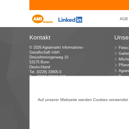
AGB
Kontakt
Unse
© 2026 Agrarmarkt Informations-
Fleisc
Gesellschaft mbH
Garte
Dreizehnmorgenweg 10
Milchw
53175 Bonn
Pflan
Deutschland
Agrarw
Tel. (0228) 33805-0
Eier u
Fax (0228) 33805-592
E-Mail:
in
fo (at) AMI-inf
ormiert.de
Intern
Öko-L
Verbr
Auf unserer Webseite werden Cookies verwendet. E
Dünge
Blume