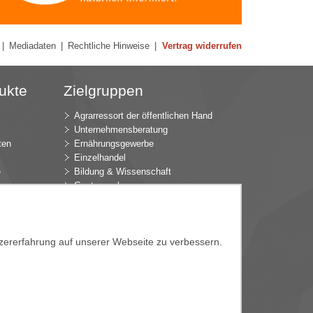
|
Mediadaten
|
Rechtliche Hinweise
|
Vertrag widerrufen
ukte
Zielgruppen
Agrarressort der öffentlichen Hand
Unternehmensberatung
ten
Ernährungsgewerbe
Einzelhandel
e
Bildung & Wissenschaft
Gastgewerbe
Großhandel
Industrie & Technik
ür
Landwirtschaft
tzererfahrung auf unserer Webseite zu verbessern.
k
Gartenbau
Presse & Medien
Wirtschaftsverbände
e