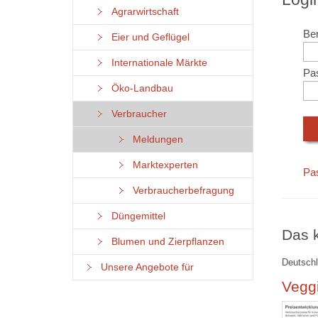
Agrarwirtschaft
Ben
Eier und Geflügel
Internationale Märkte
Pa
Öko-Landbau
Verbraucher
Meldungen
Marktexperten
Pa
Verbraucherbefragung
Düngemittel
Das k
Blumen und Zierpflanzen
Deutschl
Unsere Angebote für
Veggi