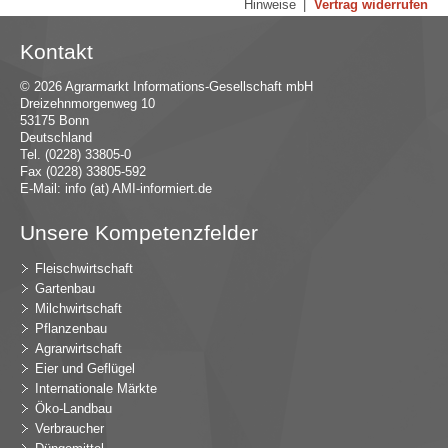
Hinweise
|
Vertrag widerrufen
Kontakt
© 2026 Agrarmarkt Informations-Gesellschaft mbH
Dreizehnmorgenweg 10
53175 Bonn
Deutschland
Tel. (0228) 33805-0
Fax (0228) 33805-592
E-Mail:
in
fo (at) AMI-inf
ormiert.de
Unsere Kompetenzfelder
Fleischwirtschaft
Gartenbau
Milchwirtschaft
Pflanzenbau
Agrarwirtschaft
Eier und Geflügel
Internationale Märkte
Öko-Landbau
Verbraucher