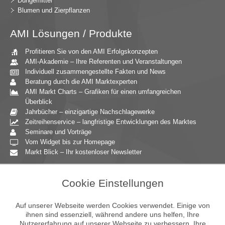
Düngemittel
Blumen und Zierpflanzen
AMI Lösungen / Produkte
Profitieren Sie von den AMI Erfolgskonzepten
AMI-Akademie – Ihre Referenten und Veranstaltungen
Individuell zusammengestellte Fakten und News
Beratung durch die AMI Marktexperten
AMI Markt Charts – Grafiken für einen umfangreichen
Überblick
Jahrbücher – einzigartige Nachschlagewerke
Zeitreihenservice – langfristige Entwicklungen des Marktes
Seminare und Vorträge
Vom Widget bis zur Homepage
Markt Blick – Ihr kostenloser Newsletter
Zielgruppen
Cookie Einstellungen
Agrarressort der öffentlichen Hand
Unternehmensberatung
Auf unserer Webseite werden Cookies verwendet. Einige von
Ernährungsgewerbe
ihnen sind essenziell, während andere uns helfen, Ihre
Nutzererfahrung auf unserer Webseite zu verbessern. Ihre
Einzelhandel