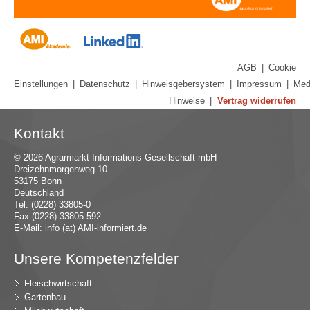
AGB
|
Cookie
Einstellungen
|
Datenschutz
|
Hinweisgebersystem
|
Impressum
|
Med
Hinweise
|
Vertrag widerrufen
Kontakt
© 2026 Agrarmarkt Informations-Gesellschaft mbH
Dreizehnmorgenweg 10
53175 Bonn
Deutschland
Tel. (0228) 33805-0
Fax (0228) 33805-592
E-Mail:
in
fo (at) AMI-inf
ormiert.de
Unsere Kompetenzfelder
Fleischwirtschaft
Gartenbau