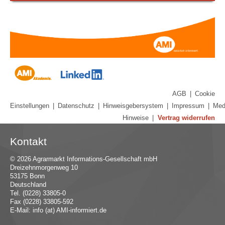
AGB
|
Cookie
Einstellungen
|
Datenschutz
|
Hinweisgebersystem
|
Impressum
|
Med
Hinweise
|
Vertrag widerrufen
Kontakt
© 2026 Agrarmarkt Informations-Gesellschaft mbH
Dreizehnmorgenweg 10
53175 Bonn
Deutschland
Tel. (0228) 33805-0
Fax (0228) 33805-592
E-Mail:
in
fo (at) AMI-inf
ormiert.de