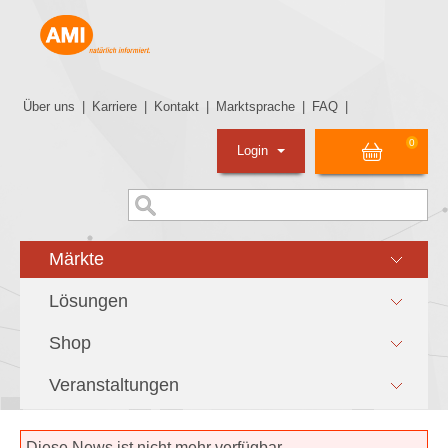
Über uns
|
Karriere
|
Kontakt
|
Marktsprache
|
FAQ
|
0
Login
Märkte
Lösungen
Shop
Veranstaltungen
Diese News ist nicht mehr verfügbar.