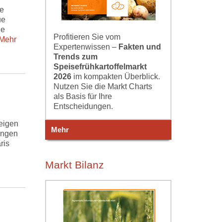
ie
ue
le
Profitieren Sie vom
ehr
Expertenwissen –
Fakten und
Trends zum
Speisefrühkartoffelmarkt
2026
im kompakten Überblick.
Nutzen Sie die Markt Charts
als Basis für Ihre
Entscheidungen.
eigen
Mehr
ungen
ris
Markt Bilanz