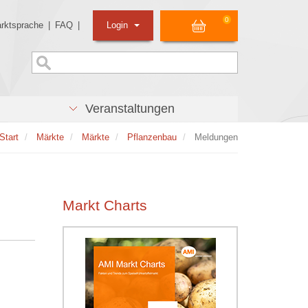
0
rktsprache
|
FAQ
|
Login
Veranstaltungen
Start
Märkte
Märkte
Pflanzenbau
Meldungen
Markt Charts