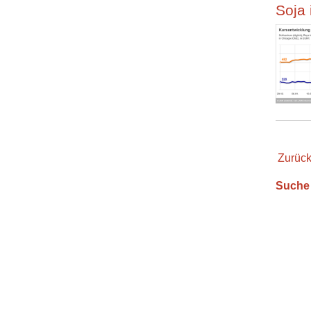
Soja 
Zurüc
Suche