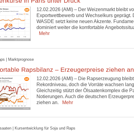
nkurse in Paris unter Druck
12.02.2026 (AMI) – Der Weizenmarkt bleibt v
Exportwettbewerb und Wechselkurs geprägt. 
WASDE setzt keine neuen Akzente. Fundame
dominiert weiter die komfortable Angebotssitua
Mehr
aps | Marktprognose
rtable Rapsbilanz – Erzeugerpreise ziehen an
12.02.2026 (AMI) – Die Rapserzeugung bleibt
Rekordniveau, doch die Vorräte wachsen lan
Gleichzeitig stützt der Ölsaatenkomplex die Pa
Notierungen. Auch die deutschen Erzeugerpre
ziehen an.
Mehr
lsaaten | Kursentwicklung für Soja und Raps