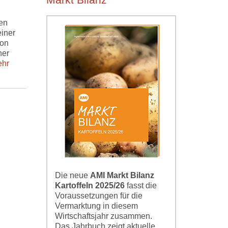
Markt Bilanz
en
einer
von
ner
hr
Die neue
AMI Markt Bilanz
Kartoffeln 2025/26
fasst die
Voraussetzungen für die
Vermarktung in diesem
Wirtschaftsjahr zusammen.
Das Jahrbuch zeigt aktuelle