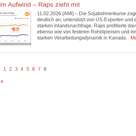
im Aufwind – Raps zieht mit
11.02.2026 (AMI) – Die Sojabohnenkurse zog
deutlich an, unterstützt von US-Exporten und 
starken Inlandsnachfrage. Raps profitierte da
ebenso wie von festeren Rohölpreisen und ei
starken Verarbeitungsdynamik in Kanada.
Me
k
1
2
3
4
5
6
7
8
 »