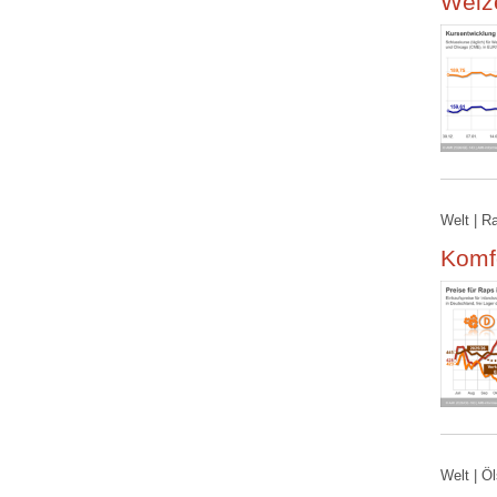
Weize
Welt | R
Komfo
Welt | Ö