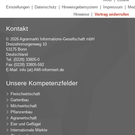
Einstellungen
|
Datenschutz
|
Hinweisgebersystem
|
Impressum
|
Med
Hinweise
|
Vertrag widerrufen
Kontakt
© 2026 Agrarmarkt Informations-Gesellschaft mbH
Dreizehnmorgenweg 10
53175 Bonn
Deutschland
Tel. (0228) 33805-0
Fax (0228) 33805-592
E-Mail:
in
fo (at) AMI-inf
ormiert.de
Unsere Kompetenzfelder
Fleischwirtschaft
Gartenbau
Milchwirtschaft
Pflanzenbau
Agrarwirtschaft
Eier und Geflügel
Internationale Märkte