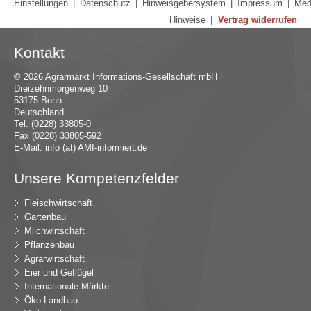
Einstellungen
|
Datenschutz
|
Hinweisgebersystem
|
Impressum
|
Med
Hinweise
|
Vertrag widerrufen
Kontakt
© 2026 Agrarmarkt Informations-Gesellschaft mbH
Dreizehnmorgenweg 10
53175 Bonn
Deutschland
Tel. (0228) 33805-0
Fax (0228) 33805-592
E-Mail:
in
fo (at) AMI-inf
ormiert.de
Unsere Kompetenzfelder
Fleischwirtschaft
Gartenbau
Milchwirtschaft
Pflanzenbau
Agrarwirtschaft
Eier und Geflügel
Internationale Märkte
Öko-Landbau